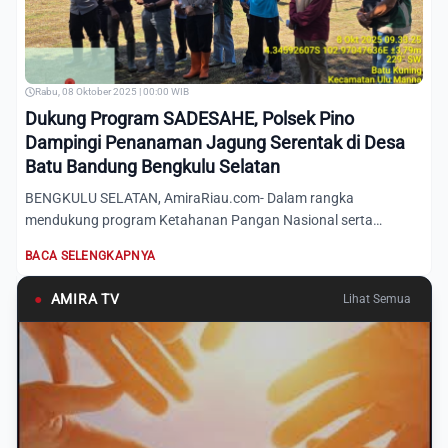
Rabu, 08 Oktober 2025 | 00:00 WIB
Dukung Program SADESAHE, Polsek Pino
Dampingi Penanaman Jagung Serentak di Desa
Batu Bandung Bengkulu Selatan
BENGKULU SELATAN, AmiraRiau.com- Dalam rangka
mendukung program Ketahanan Pangan Nasional serta
kebijakan “Satu Desa Sat...
BACA SELENGKAPNYA
●
AMIRA TV
Lihat Semua