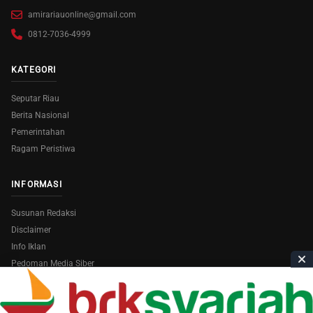
amirariauonline@gmail.com
0812-7036-4999
KATEGORI
Seputar Riau
Berita Nasional
Pemerintahan
Ragam Peristiwa
INFORMASI
Susunan Redaksi
Disclaimer
Info Iklan
Pedoman Media Siber