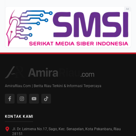
Ad
AmiraRiau.Com | Berita Riau Terkini & Informasi Terpercaya
KONTAK KAMI
Jl. Dr. Leimena No.17, Sago, Kec. Senapelan, Kota Pekanbaru, Riau
28151