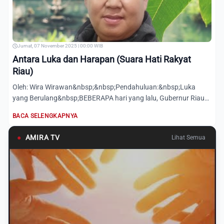
Jumat, 07 November 2025 | 00:00 WIB
Antara Luka dan Harapan (Suara Hati Rakyat
Riau)
Oleh: Wira Wirawan&nbsp;&nbsp;Pendahuluan:&nbsp;Luka
yang Berulang&nbsp;BEBERAPA hari yang lalu, Gubernur Riau
terjaring...
BACA SELENGKAPNYA
●
AMIRA TV
Lihat Semua