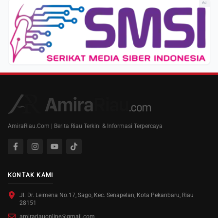
Ad
AmiraRiau.Com | Berita Riau Terkini & Informasi Terpercaya
KONTAK KAMI
Jl. Dr. Leimena No.17, Sago, Kec. Senapelan, Kota Pekanbaru, Riau
28151
amirariauonline@gmail.com