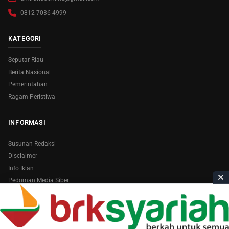
0812-7036-4999
KATEGORI
Seputar Riau
Berita Nasional
Pemerintahan
Ragam Peristiwa
INFORMASI
Susunan Redaksi
Disclaimer
Info Iklan
Pedoman Media Siber
Copyright © 2026
AmiraRiau.com
. All Rights Reserved.