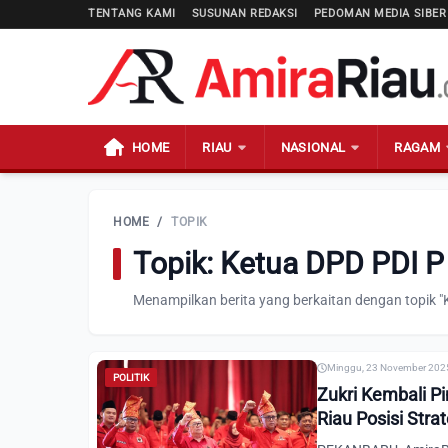
TENTANG KAMI
SUSUNAN REDAKSI
PEDOMAN MEDIA SIBER
HOME
RIAU
NASIONAL
RAGAM
HOME
/
TOPIK
Topik: Ketua DPD PDI P
Menampilkan berita yang berkaitan dengan topik "
Minggu, 23 November 2025
POLITIK
Zukri Kembali Pi
Riau Posisi Stra