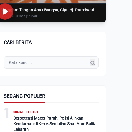
Genggam Tangan Anak Bangsa, Cipt: Hj. Ratmiwati
Rabu, 8 April 2026 | 16:i WIB
CARI BERITA
SEDANG POPULER
1
SUMATERA BARAT
Berpotensi Macet Parah, Polisi Alihkan
Kendaraan di Kelok Sembilan Saat Arus Balik
Lebaran