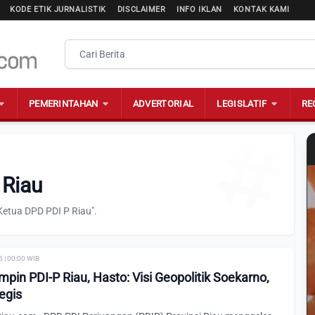
KODE ETIK JURNALISTIK
DISCLAIMER
INFO IKLAN
KONTAK KAMI
PEMERINTAHAN
ADVERTORIAL
LEGISLATIF
RE
 Riau
Ketua DPD PDI P Riau".
 | 00:00 WIB
mpin PDI-P Riau, Hasto: Visi Geopolitik Soekarno,
tegis