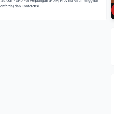
u.com - DPD PDI Perjuangan (PDIP) Provinsi Riau menggelar
onferda) dan Konferensi...