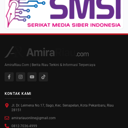
AmiraRiau.Com | Berita Riau Terkini & Informasi Terpercaya
KONTAK KAMI
Jl. Dr. Leimena No.17, Sago, Kec. Senapelan, Kota Pekanbaru, Riau
28151
amirariauonline@gmail.com
0812-7036-4999