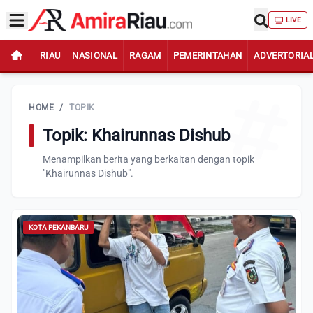
LIVE
RIAU
NASIONAL
RAGAM
PEMERINTAHAN
ADVERTORIA
HOME
/
TOPIK
Topik: Khairunnas Dishub
Menampilkan berita yang berkaitan dengan topik
"Khairunnas Dishub".
KOTA PEKANBARU