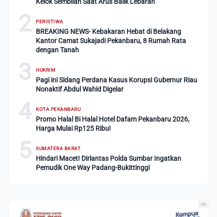
Kelok Sembilan Saat Arus Balik Lebaran
2
PERISTIWA
BREAKING NEWS- Kebakaran Hebat di Belakang
Kantor Camat Sukajadi Pekanbaru, 8 Rumah Rata
dengan Tanah
3
HUKRIM
Pagi ini Sidang Perdana Kasus Korupsi Gubernur Riau
Nonaktif Abdul Wahid Digelar
4
KOTA PEKANBARU
Promo Halal Bi Halal Hotel Dafam Pekanbaru 2026,
Harga Mulai Rp125 Ribu!
5
SUMATERA BARAT
Hindari Macet! Dirlantas Polda Sumbar Ingatkan
Pemudik One Way Padang-Bukittinggi
Ad