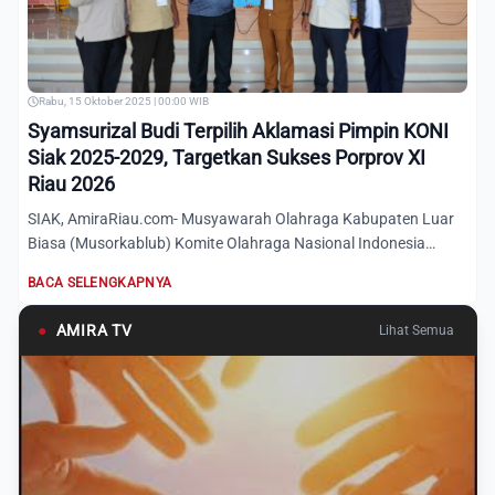
Rabu, 15 Oktober 2025 | 00:00 WIB
Syamsurizal Budi Terpilih Aklamasi Pimpin KONI
Siak 2025-2029, Targetkan Sukses Porprov XI
Riau 2026
SIAK, AmiraRiau.com- Musyawarah Olahraga Kabupaten Luar
Biasa (Musorkablub) Komite Olahraga Nasional Indonesia
(KONI) Ka...
BACA SELENGKAPNYA
●
AMIRA TV
Lihat Semua