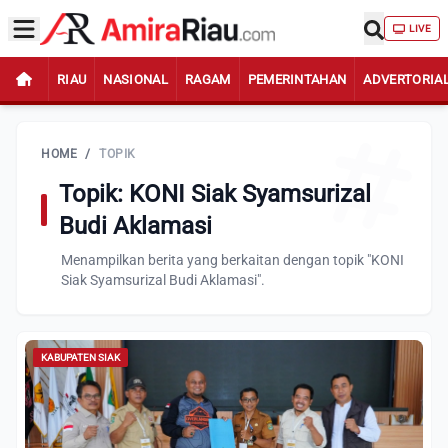
LIVE
RIAU
NASIONAL
RAGAM
PEMERINTAHAN
ADVERTORIA
HOME
/
TOPIK
Topik: KONI Siak Syamsurizal
Budi Aklamasi
Menampilkan berita yang berkaitan dengan topik "KONI
Siak Syamsurizal Budi Aklamasi".
KABUPATEN SIAK