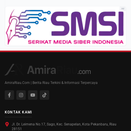
Ad
AmiraRiau.Com | Berita Riau Terkini & Informasi Terpercaya
KONTAK KAMI
Jl. Dr. Leimena No.17, Sago, Kec. Senapelan, Kota Pekanbaru, Riau
28151