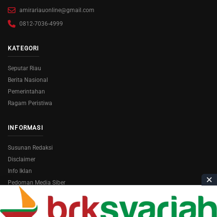
amirariauonline@gmail.com
0812-7036-4999
KATEGORI
Seputar Riau
Berita Nasional
Pemerintahan
Ragam Peristiwa
INFORMASI
Susunan Redaksi
Disclaimer
Info Iklan
Pedoman Media Siber