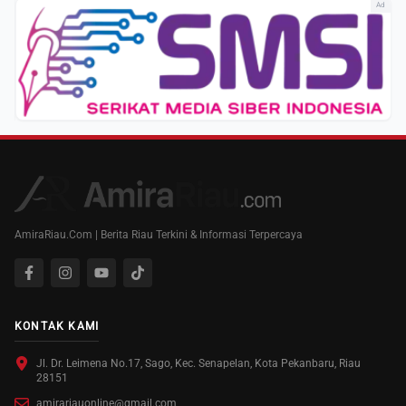
Ad
AmiraRiau.Com | Berita Riau Terkini & Informasi Terpercaya
KONTAK KAMI
Jl. Dr. Leimena No.17, Sago, Kec. Senapelan, Kota Pekanbaru, Riau
28151
amirariauonline@gmail.com