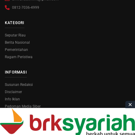
0812-7036-4999
KATEGORI
Seputar Riau
Berita Nasional
Pemerintahan
Ragam Peristiwa
INFORMASI
Susunan Redaksi
Disclaimer
Info Iklan
Pedoman Media Siber
Copyright © 2026
AmiraRiau.com
. All Rights Reserved.