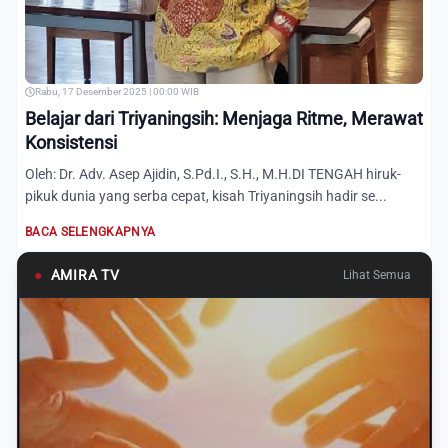
Rabu, 17 Desember 2025 | 00:00 WIB
Belajar dari Triyaningsih: Menjaga Ritme, Merawat
Konsistensi
Oleh: Dr. Adv. Asep Ajidin, S.Pd.I., S.H., M.H.DI TENGAH hiruk-
pikuk dunia yang serba cepat, kisah Triyaningsih hadir se...
BACA SELENGKAPNYA
●
AMIRA TV
Lihat Semua