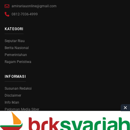
amirariauonline@gmail.com
0812-7036-4999
KATEGORI
Seputar Riau
Berita Nasional
Pemerintahan
Ragam Peristiwa
INFORMASI
Susunan Redaksi
Disclaimer
Info Iklan
Pedoman Media Siber