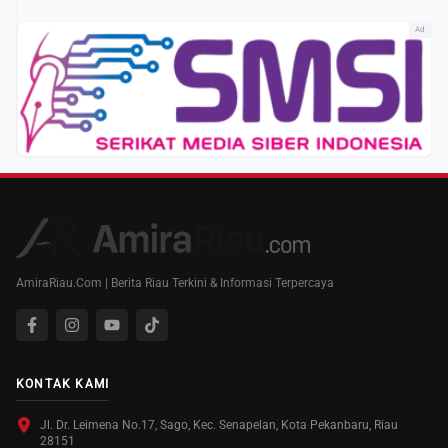
Ad
AmiraRiau.Com | Berita Riau Terkini & Informasi Terpercaya
KONTAK KAMI
Jl. Dr. Leimena No.17, Sago, Kec. Senapelan, Kota Pekanbaru, Riau
28151