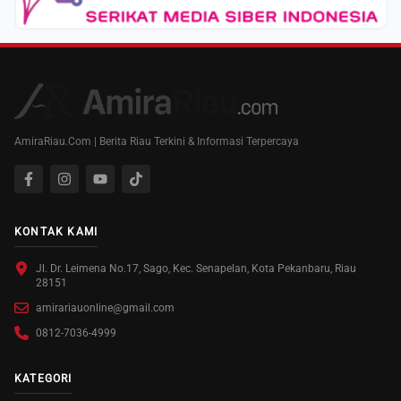
AmiraRiau.Com | Berita Riau Terkini & Informasi Terpercaya
KONTAK KAMI
Jl. Dr. Leimena No.17, Sago, Kec. Senapelan, Kota Pekanbaru, Riau
28151
amirariauonline@gmail.com
0812-7036-4999
KATEGORI