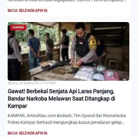
meny...
BACA SELENGKAPNYA
HUKRIM
Senin, 30 Maret 2026 | 17:37 WIB
Gawat! Berbekal Senjata Api Laras Panjang,
Bandar Narkoba Melawan Saat Ditangkap di
Kampar
KAMPAR, AmiraRiau.com &ndash; Tim Opsnal Sat Resnarkoba
Polres Kampar berhasil mengungkap kasus peredaran gelap
narkotik...
BACA SELENGKAPNYA