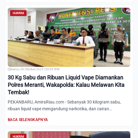
HUKRIM
Kamis, 09 Oktober 2025 | 00:00 WIB
30 Kg Sabu dan Ribuan Liquid Vape Diamankan
Polres Meranti, Wakapolda: Kalau Melawan Kita
Tembak!
PEKANBARU, AmiraRiau.com - Sebanyak 30 kilogram sabu,
ribuan liquid vape mengandung narkotika, dan cairan
psikotropika b...
BACA SELENGKAPNYA
HUKRIM