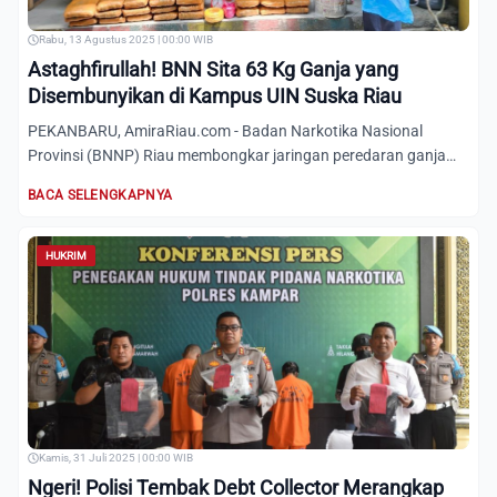
Rabu, 13 Agustus 2025 | 00:00 WIB
Astaghfirullah! BNN Sita 63 Kg Ganja yang
Disembunyikan di Kampus UIN Suska Riau
PEKANBARU, AmiraRiau.com - Badan Narkotika Nasional
Provinsi (BNNP) Riau membongkar jaringan peredaran ganja
kering yang...
BACA SELENGKAPNYA
HUKRIM
Kamis, 31 Juli 2025 | 00:00 WIB
Ngeri! Polisi Tembak Debt Collector Merangkap