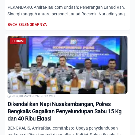
PEKANBARU, AmiraRiau.com &ndash; Penerangan Lanud Rsn.
Sinergi tangguh antara personel Lanud Roesmin Nurjadin yang
terga...
BACA SELENGKAPNYA
HUKRIM
Senin, 30 Maret 2026 | 20:04 WIB
Dikendalikan Napi Nusakambangan, Polres
Bengkalis Gagalkan Penyelundupan Sabu 15 Kg
dan 40 Ribu Ektasi
BENGKALIS, AmiraRiau.com&nbsp;- Upaya penyelundupan
narkoba di Riau kembali digagalkan. Kali ini, Polres Bengkalis,