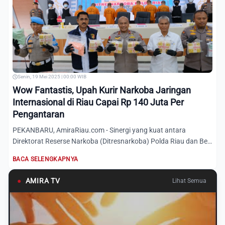
Senin, 19 Mei 2025 | 00:00 WIB
Wow Fantastis, Upah Kurir Narkoba Jaringan
Internasional di Riau Capai Rp 140 Juta Per
Pengantaran
PEKANBARU, AmiraRiau.com - Sinergi yang kuat antara
Direktorat Reserse Narkoba (Ditresnarkoba) Polda Riau dan Bea
Cukai...
BACA SELENGKAPNYA
●
AMIRA TV
Lihat Semua