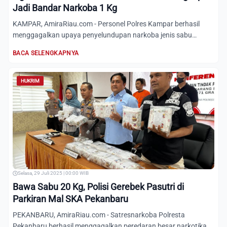
Jadi Bandar Narkoba 1 Kg
KAMPAR, AmiraRiau.com - Personel Polres Kampar berhasil
menggagalkan upaya penyelundupan narkoba jenis sabu
seberat 1 ki...
BACA SELENGKAPNYA
HUKRIM
Selasa, 29 Juli 2025 | 00:00 WIB
Bawa Sabu 20 Kg, Polisi Gerebek Pasutri di
Parkiran Mal SKA Pekanbaru
PEKANBARU, AmiraRiau.com - Satresnarkoba Polresta
Pekanbaru berhasil menggagalkan peredaran besar narkotika