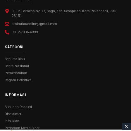
Jl. Dr. Leimena No.17, Sago, Kec. Senapelan, Kota Pekanbaru, Riau
28151
amirariauonline@gmail.com
0812-7036-4999
KATEGORI
Seputar Riau
Berita Nasional
Pemerintahan
Ragam Peristiwa
INFORMASI
Susunan Redaksi
Disclaimer
Info Iklan
Pedoman Media Siber