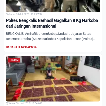
Jumat, 10 Juli 2026 | 19:09 WIB
Polres Bengkalis Berhasil Gagalkan 8 Kg Narkoba
dari Jaringan Internasional
BENGKALIS, AmiraRiau.com&nbsp;&ndash; Jajaran Satuan
Reserse Narkoba (Satresnarkoba) Kepolisian Resor (Polres)
Bengkalis...
BACA SELENGKAPNYA
HUKRIM
Selasa, 09 Juni 2026 | 18:04 WIB