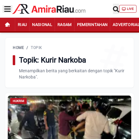
LIVE
RIAU
NASIONAL
RAGAM
PEMERINTAHAN
ADVERTORIA
HOME
/
TOPIK
Topik: Kurir Narkoba
Menampilkan berita yang berkaitan dengan topik "Kurir
Narkoba".
HUKRIM