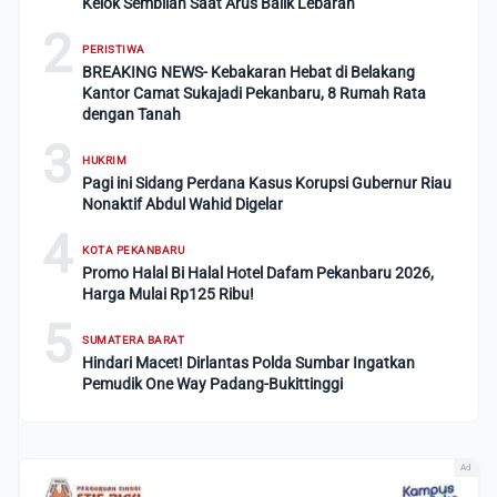
Kelok Sembilan Saat Arus Balik Lebaran
2
PERISTIWA
BREAKING NEWS- Kebakaran Hebat di Belakang
Kantor Camat Sukajadi Pekanbaru, 8 Rumah Rata
dengan Tanah
3
HUKRIM
Pagi ini Sidang Perdana Kasus Korupsi Gubernur Riau
Nonaktif Abdul Wahid Digelar
4
KOTA PEKANBARU
Promo Halal Bi Halal Hotel Dafam Pekanbaru 2026,
Harga Mulai Rp125 Ribu!
5
SUMATERA BARAT
Hindari Macet! Dirlantas Polda Sumbar Ingatkan
Pemudik One Way Padang-Bukittinggi
Ad