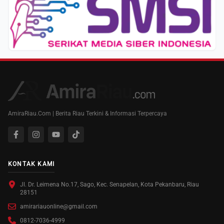
AmiraRiau.Com | Berita Riau Terkini & Informasi Terpercaya
KONTAK KAMI
Jl. Dr. Leimena No.17, Sago, Kec. Senapelan, Kota Pekanbaru, Riau
28151
amirariauonline@gmail.com
0812-7036-4999