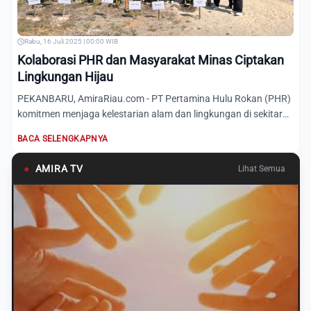
Rabu, 16 Juli 2025 | 00:00 WIB
Kolaborasi PHR dan Masyarakat Minas Ciptakan
Lingkungan Hijau
PEKANBARU, AmiraRiau.com - PT Pertamina Hulu Rokan (PHR)
komitmen menjaga kelestarian alam dan lingkungan di sekitar
dae...
BACA SELENGKAPNYA
●
AMIRA TV
Lihat Semua