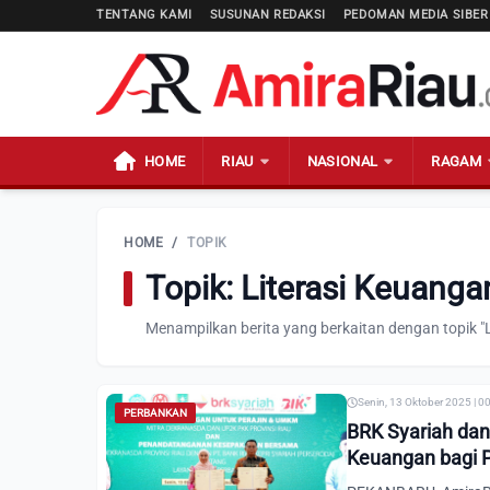
TENTANG KAMI
SUSUNAN REDAKSI
PEDOMAN MEDIA SIBER
HOME
RIAU
NASIONAL
RAGAM
HOME
/
TOPIK
Topik: Literasi Keuan
Menampilkan berita yang berkaitan dengan topik 
Senin, 13 Oktober 2025 | 0
PERBANKAN
BRK Syariah dan
Keuangan bagi 