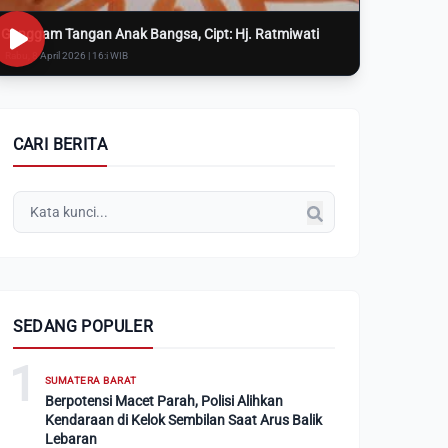
Genggam Tangan Anak Bangsa, Cipt: Hj. Ratmiwati
Rabu, 8 April 2026 | 16:i WIB
CARI BERITA
SEDANG POPULER
1
SUMATERA BARAT
Berpotensi Macet Parah, Polisi Alihkan
Kendaraan di Kelok Sembilan Saat Arus Balik
Lebaran