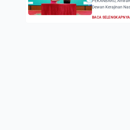
PEKANBARU, AmiraRia
Dewan Kerajinan Nas
BACA SELENGKAPNYA