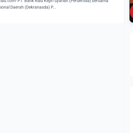
u.com- PT. Bank Riau Kepri Syariah (Perseroda) bersama
ional Daerah (Dekranasda) P...