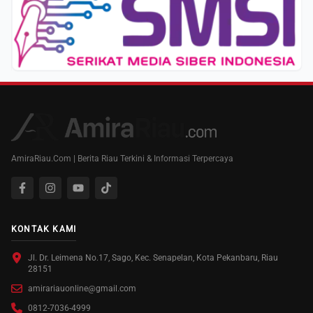
AmiraRiau.Com | Berita Riau Terkini & Informasi Terpercaya
KONTAK KAMI
Jl. Dr. Leimena No.17, Sago, Kec. Senapelan, Kota Pekanbaru, Riau
28151
amirariauonline@gmail.com
0812-7036-4999