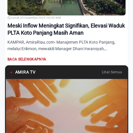
Jumat, 05 Desember 2025 | 00:00 WIB
Meski Inflow Meningkat Signifikan, Elevasi Waduk
PLTA Koto Panjang Masih Aman
KAMPAR, AmiraRiau.com- Manajemen PLTA Koto Panjang,
melalui Erikmon, mewakili Manager Dhani Irwansyah,
melaporkan kondis...
BACA SELENGKAPNYA
●
AMIRA TV
Lihat Semua