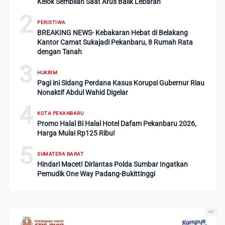
Kelok Sembilan Saat Arus Balik Lebaran
2
PERISTIWA
BREAKING NEWS- Kebakaran Hebat di Belakang
Kantor Camat Sukajadi Pekanbaru, 8 Rumah Rata
dengan Tanah
3
HUKRIM
Pagi ini Sidang Perdana Kasus Korupsi Gubernur Riau
Nonaktif Abdul Wahid Digelar
4
KOTA PEKANBARU
Promo Halal Bi Halal Hotel Dafam Pekanbaru 2026,
Harga Mulai Rp125 Ribu!
5
SUMATERA BARAT
Hindari Macet! Dirlantas Polda Sumbar Ingatkan
Pemudik One Way Padang-Bukittinggi
Ad