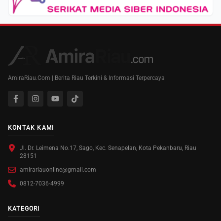
AmiraRiau.Com | Berita Riau Terkini & Informasi Terpercaya
KONTAK KAMI
Jl. Dr. Leimena No.17, Sago, Kec. Senapelan, Kota Pekanbaru, Riau
28151
amirariauonline@gmail.com
0812-7036-4999
KATEGORI