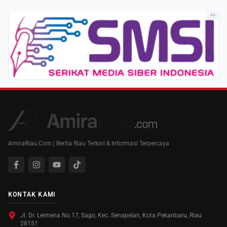
Ad
AmiraRiau.Com | Berita Riau Terkini & Informasi Terpercaya
KONTAK KAMI
Jl. Dr. Leimena No.17, Sago, Kec. Senapelan, Kota Pekanbaru, Riau
28151