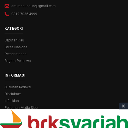
amirariauonline@gmail.com
0812-7036-4999
KATEGORI
Seputar Riau
Berita Nasional
Pemerintahan
Ragam Peristiwa
INFORMASI
Susunan Redaksi
Disclaimer
Info Iklan
Pedoman Media Siber