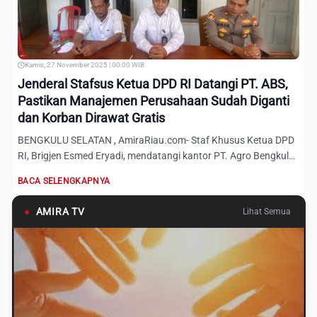
Kamis, 27 November 2025 | 00:00 WIB
Jenderal Stafsus Ketua DPD RI Datangi PT. ABS,
Pastikan Manajemen Perusahaan Sudah Diganti
dan Korban Dirawat Gratis
BENGKULU SELATAN , AmiraRiau.com- Staf Khusus Ketua DPD
RI, Brigjen Esmed Eryadi, mendatangi kantor PT. Agro Bengkulu
Se...
BACA SELENGKAPNYA
●
AMIRA TV
Lihat Semua