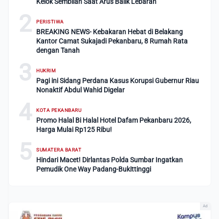
Kelok Sembilan Saat Arus Balik Lebaran
2
PERISTIWA
BREAKING NEWS- Kebakaran Hebat di Belakang
Kantor Camat Sukajadi Pekanbaru, 8 Rumah Rata
dengan Tanah
3
HUKRIM
Pagi ini Sidang Perdana Kasus Korupsi Gubernur Riau
Nonaktif Abdul Wahid Digelar
4
KOTA PEKANBARU
Promo Halal Bi Halal Hotel Dafam Pekanbaru 2026,
Harga Mulai Rp125 Ribu!
5
SUMATERA BARAT
Hindari Macet! Dirlantas Polda Sumbar Ingatkan
Pemudik One Way Padang-Bukittinggi
Ad