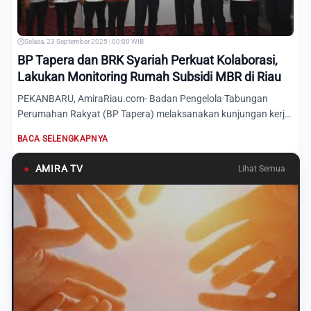
Selasa, 23 September 2025 | 00:00 WIB
BP Tapera dan BRK Syariah Perkuat Kolaborasi,
Lakukan Monitoring Rumah Subsidi MBR di Riau
PEKANBARU, AmiraRiau.com- Badan Pengelola Tabungan
Perumahan Rakyat (BP Tapera) melaksanakan kunjungan kerja
ke Menara D...
BACA SELENGKAPNYA
●
AMIRA TV
Lihat Semua