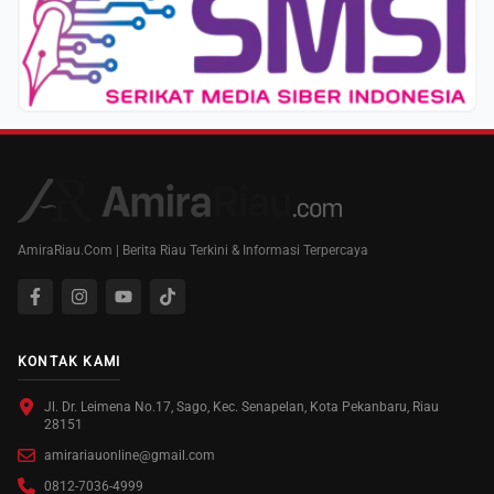
AmiraRiau.Com | Berita Riau Terkini & Informasi Terpercaya
KONTAK KAMI
Jl. Dr. Leimena No.17, Sago, Kec. Senapelan, Kota Pekanbaru, Riau
28151
amirariauonline@gmail.com
0812-7036-4999