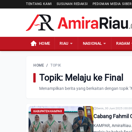
TENTANG KAMI
SUSUNAN REDAKSI
PEDOMAN MEDIA SIBER
HOME
RIAU
NASIONAL
RAGAM
HOME
/
TOPIK
Topik: Melaju ke Final
Menampilkan berita yang berkaitan dengan topik "Me
Senin, 30 Juni 2025 | 00:0
KABUPATEN KAMPAR
Cabang Fahmil Q
KAMPAR, AmiraRiau.c