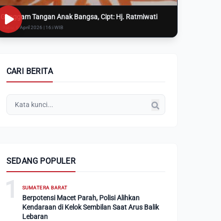
Genggam Tangan Anak Bangsa, Cipt: Hj. Ratmiwati
Rabu, 8 April 2026 | 16:i WIB
CARI BERITA
SEDANG POPULER
1
SUMATERA BARAT
Berpotensi Macet Parah, Polisi Alihkan
Kendaraan di Kelok Sembilan Saat Arus Balik
Lebaran