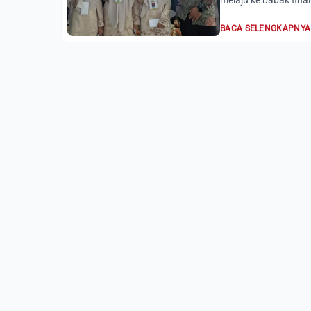
melaju ke babak fina
BACA SELENGKAPNYA