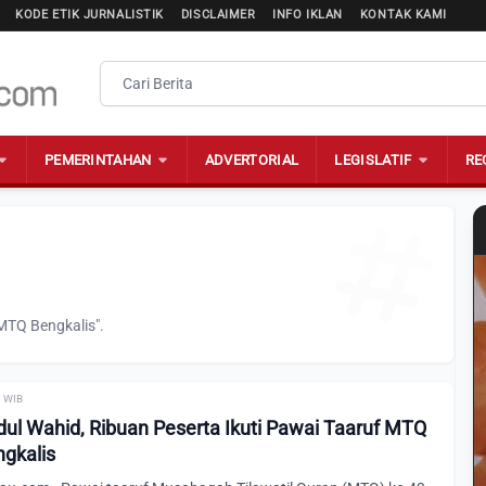
KODE ETIK JURNALISTIK
DISCLAIMER
INFO IKLAN
KONTAK KAMI
PEMERINTAHAN
ADVERTORIAL
LEGISLATIF
RE
MTQ Bengkalis".
0 WIB
dul Wahid, Ribuan Peserta Ikuti Pawai Taaruf MTQ
ngkalis