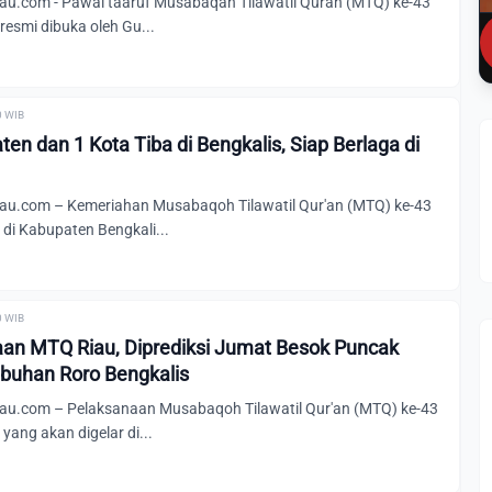
u.com - Pawai taaruf Musabaqah Tilawatil Quran (MTQ) ke-43
 resmi dibuka oleh Gu...
0 WIB
ten dan 1 Kota Tiba di Bengkalis, Siap Berlaga di
u.com – Kemeriahan Musabaqoh Tilawatil Qur'an (MTQ) ke-43
 di Kabupaten Bengkali...
0 WIB
an MTQ Riau, Diprediksi Jumat Besok Puncak
buhan Roro Bengkalis
u.com – Pelaksanaan Musabaqoh Tilawatil Qur'an (MTQ) ke-43
 yang akan digelar di...