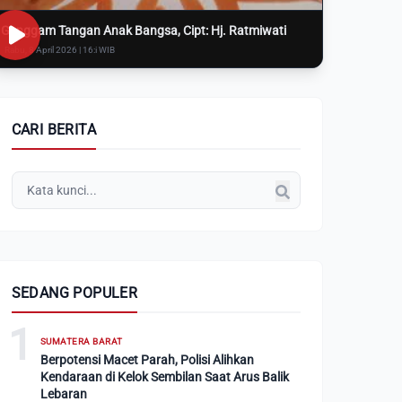
Genggam Tangan Anak Bangsa, Cipt: Hj. Ratmiwati
Rabu, 8 April 2026 | 16:i WIB
CARI BERITA
SEDANG POPULER
1
SUMATERA BARAT
Berpotensi Macet Parah, Polisi Alihkan
Kendaraan di Kelok Sembilan Saat Arus Balik
Lebaran