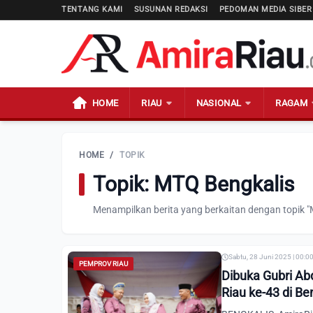
TENTANG KAMI
SUSUNAN REDAKSI
PEDOMAN MEDIA SIBER
HOME
RIAU
NASIONAL
RAGAM
HOME
/
TOPIK
Topik: MTQ Bengkalis
Menampilkan berita yang berkaitan dengan topik "
Sabtu, 28 Juni 2025 | 00:0
PEMPROV RIAU
Dibuka Gubri Ab
Riau ke-43 di Be