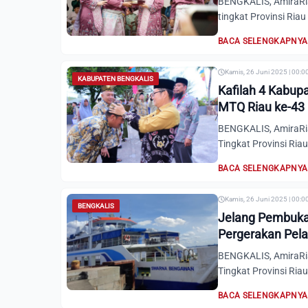
BENGKALIS, AmiraRia
tingkat Provinsi Riau
BACA SELENGKAPNYA
Kamis, 26 Juni 2025 | 00:0
KABUPATEN BENGKALIS
Kafilah 4 Kabupa
MTQ Riau ke-43
BENGKALIS, AmiraRia
Tingkat Provinsi Riau
BACA SELENGKAPNYA
Kamis, 26 Juni 2025 | 00:0
BENGKALIS
Jelang Pembuka
Pergerakan Pela
BENGKALIS, AmiraRia
Tingkat Provinsi Riau
BACA SELENGKAPNYA