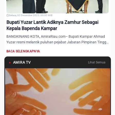
Selasa, 02 Desember 2025 | 00:00 WIB
Bupati Yuzar Lantik Adiknya Zamhur Sebagai
Kepala Bapenda Kampar
BANGKINANG KOTA, AmiraRiau.com– Bupati Kampar Ahmad
Yuzar resmi melantik puluhan pejabat Jabatan Pimpinan Tinggi
Pratama...
BACA SELENGKAPNYA
●
AMIRA TV
Lihat Semua