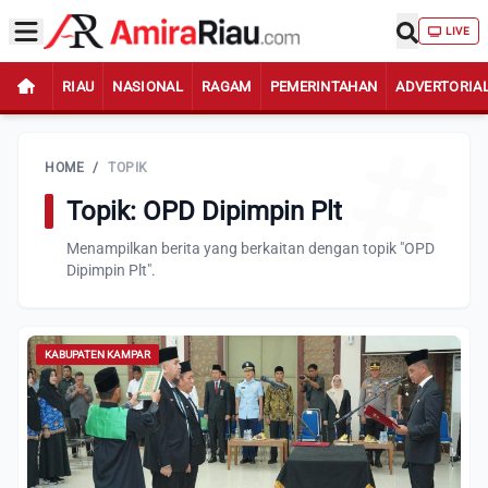
LIVE
RIAU
NASIONAL
RAGAM
PEMERINTAHAN
ADVERTORIA
HOME
/
TOPIK
Topik: OPD Dipimpin Plt
Menampilkan berita yang berkaitan dengan topik "OPD
Dipimpin Plt".
KABUPATEN KAMPAR