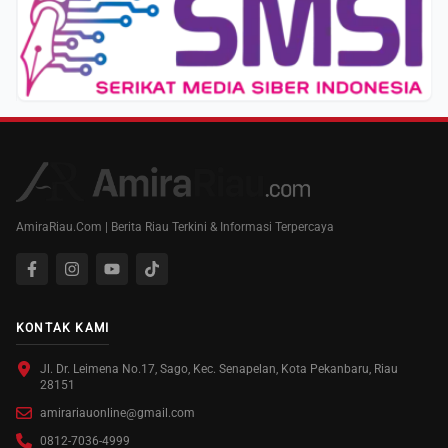
AmiraRiau.Com | Berita Riau Terkini & Informasi Terpercaya
KONTAK KAMI
Jl. Dr. Leimena No.17, Sago, Kec. Senapelan, Kota Pekanbaru, Riau
28151
amirariauonline@gmail.com
0812-7036-4999