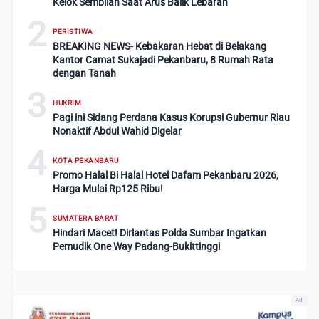
Kelok Sembilan Saat Arus Balik Lebaran
2
PERISTIWA
BREAKING NEWS- Kebakaran Hebat di Belakang
Kantor Camat Sukajadi Pekanbaru, 8 Rumah Rata
dengan Tanah
3
HUKRIM
Pagi ini Sidang Perdana Kasus Korupsi Gubernur Riau
Nonaktif Abdul Wahid Digelar
4
KOTA PEKANBARU
Promo Halal Bi Halal Hotel Dafam Pekanbaru 2026,
Harga Mulai Rp125 Ribu!
5
SUMATERA BARAT
Hindari Macet! Dirlantas Polda Sumbar Ingatkan
Pemudik One Way Padang-Bukittinggi
Ad