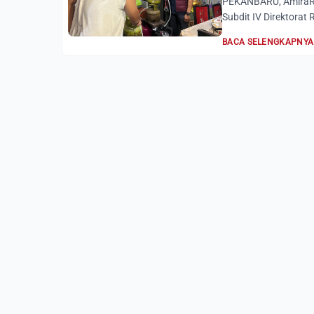
PEKANBARU, AmiraRia
Subdit IV Direktorat 
BACA SELENGKAPNYA