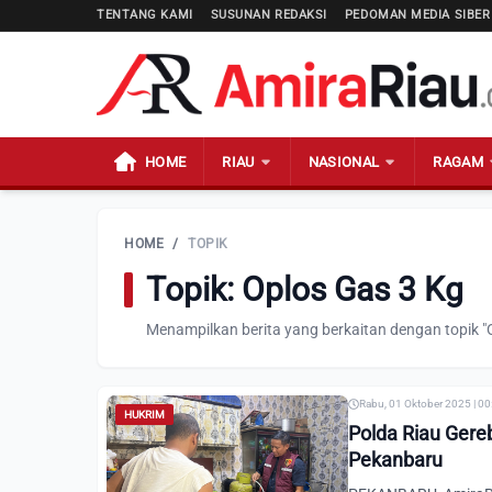
TENTANG KAMI
SUSUNAN REDAKSI
PEDOMAN MEDIA SIBER
HOME
RIAU
NASIONAL
RAGAM
HOME
/
TOPIK
Topik: Oplos Gas 3 Kg
Menampilkan berita yang berkaitan dengan topik "
Rabu, 01 Oktober 2025 | 0
HUKRIM
Polda Riau Gere
Pekanbaru