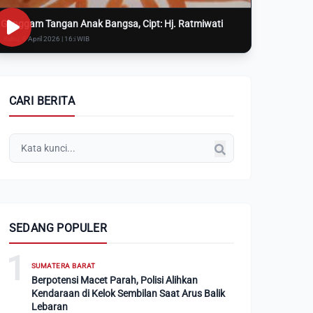
Genggam Tangan Anak Bangsa, Cipt: Hj. Ratmiwati
Rabu, 8 April 2026 | 16:i WIB
CARI BERITA
SEDANG POPULER
1
SUMATERA BARAT
Berpotensi Macet Parah, Polisi Alihkan
Kendaraan di Kelok Sembilan Saat Arus Balik
Lebaran