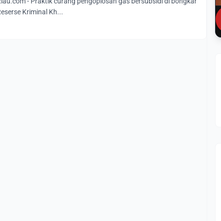
u.com - Praktik curang pengoplosan gas bersubsidi di bongkar
Reserse Kriminal Kh...