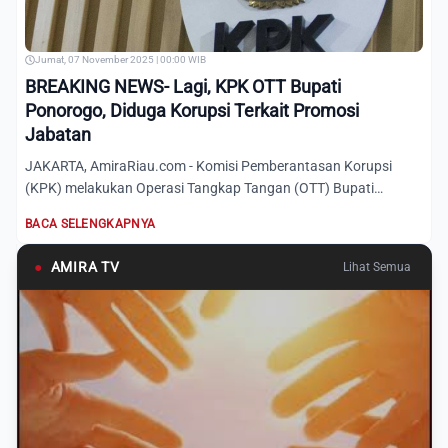
Jumat, 07 November 2025 | 00:00 WIB
BREAKING NEWS- Lagi, KPK OTT Bupati
Ponorogo, Diduga Korupsi Terkait Promosi
Jabatan
JAKARTA, AmiraRiau.com - Komisi Pemberantasan Korupsi
(KPK) melakukan Operasi Tangkap Tangan (OTT) Bupati
Ponorogo Sugir...
BACA SELENGKAPNYA
●
AMIRA TV
Lihat Semua