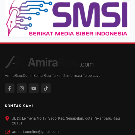
AmiraRiau.Com | Berita Riau Terkini & Informasi Terpercaya
KONTAK KAMI
Jl. Dr. Leimena No.17, Sago, Kec. Senapelan, Kota Pekanbaru, Riau
28151
amirariauonline@gmail.com