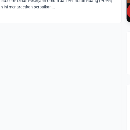
au.com- Dinas Pekerjaan Umum dan Penataan Ruang (PUPR)
n ini menargetkan perbaikan...