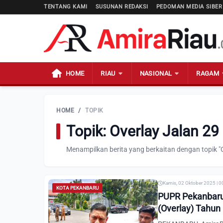
TENTANG KAMI
SUSUNAN REDAKSI
PEDOMAN MEDIA SIBER
HOME
RIAU
NASIONAL
RAGAM
HOME
/
TOPIK
Topik: Overlay Jalan 2
Menampilkan berita yang berkaitan dengan topik "
Kamis, 02 Oktober 2025 | 0
KOTA PEKANBARU
PUPR Pekanbaru 
(Overlay) Tahun 