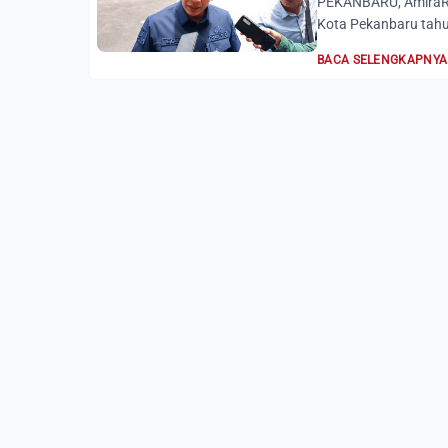
PEKANBARU, AmiraRi
Kota Pekanbaru tahu
BACA SELENGKAPNYA