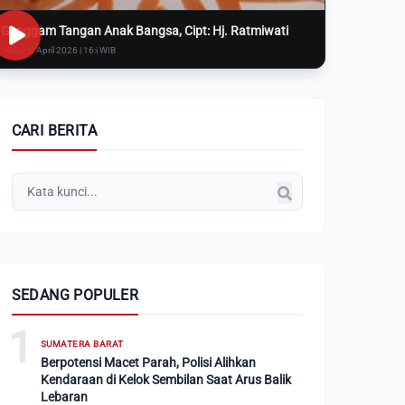
Genggam Tangan Anak Bangsa, Cipt: Hj. Ratmiwati
Rabu, 8 April 2026 | 16:i WIB
CARI BERITA
SEDANG POPULER
1
SUMATERA BARAT
Berpotensi Macet Parah, Polisi Alihkan
Kendaraan di Kelok Sembilan Saat Arus Balik
Lebaran