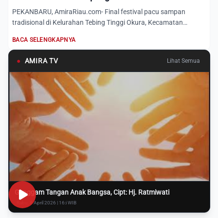
PEKANBARU, AmiraRiau.com- Final festival pacu sampan
tradisional di Kelurahan Tebing Tinggi Okura, Kecamatan
Rumbai Timu...
BACA SELENGKAPNYA
●
AMIRA TV
Lihat Semua
Genggam Tangan Anak Bangsa, Cipt: Hj. Ratmiwati
Rabu, 8 April 2026 | 16:i WIB