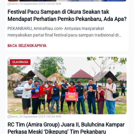
Senin, 29 September 2025 | 00:00 WIB
Festival Pacu Sampan di Okura Seakan tak
Mendapat Perhatian Pemko Pekanbaru, Ada Apa?
PEKANBARU, AmiraRiau.com- Antusias masyarakat
menyaksikan partai final festival pacu sampan tradisional di
Taman Bunga I...
BACA SELENGKAPNYA
OLAHRAGA
Senin, 29 September 2025 | 00:00 WIB
RC Tim (Amira Group) Juara II, Buluhcina Kampar
Perkasa Meski ‘Dikepung’ Tim Pekanbaru