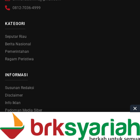
0812-7036-4999
KATEGORI
Seputar Riau
Berita Nasional
Pemerintahan
Ragam Peristiwa
INFORMASI
Susunan Redaksi
Disclaimer
Info Iklan
Pedoman Media Siber
Copyright © 2026
AmiraRiau.com
. All Rights Reserved.