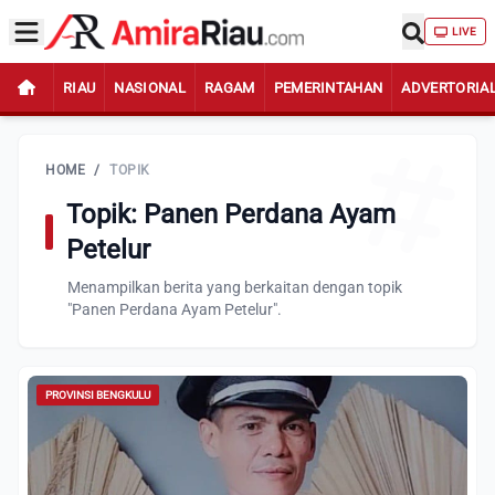
LIVE
RIAU
NASIONAL
RAGAM
PEMERINTAHAN
ADVERTORIA
HOME
/
TOPIK
Topik: Panen Perdana Ayam
Petelur
Menampilkan berita yang berkaitan dengan topik
"Panen Perdana Ayam Petelur".
PROVINSI BENGKULU