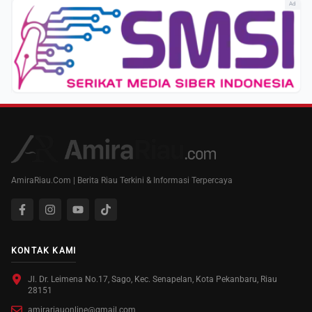
Ad
AmiraRiau.Com | Berita Riau Terkini & Informasi Terpercaya
KONTAK KAMI
Jl. Dr. Leimena No.17, Sago, Kec. Senapelan, Kota Pekanbaru, Riau
28151
amirariauonline@gmail.com