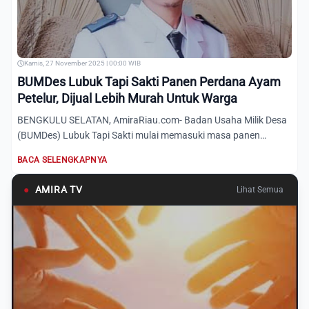
Kamis, 27 November 2025 | 00:00 WIB
BUMDes Lubuk Tapi Sakti Panen Perdana Ayam
Petelur, Dijual Lebih Murah Untuk Warga
BENGKULU SELATAN, AmiraRiau.com- Badan Usaha Milik Desa
(BUMDes) Lubuk Tapi Sakti mulai memasuki masa panen
perdana seja...
BACA SELENGKAPNYA
●
AMIRA TV
Lihat Semua