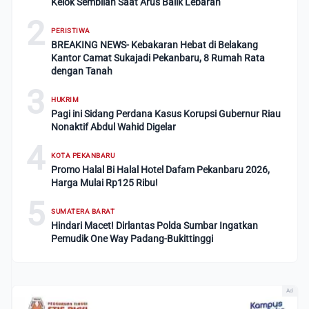
Kelok Sembilan Saat Arus Balik Lebaran
2
PERISTIWA
BREAKING NEWS- Kebakaran Hebat di Belakang
Kantor Camat Sukajadi Pekanbaru, 8 Rumah Rata
dengan Tanah
3
HUKRIM
Pagi ini Sidang Perdana Kasus Korupsi Gubernur Riau
Nonaktif Abdul Wahid Digelar
4
KOTA PEKANBARU
Promo Halal Bi Halal Hotel Dafam Pekanbaru 2026,
Harga Mulai Rp125 Ribu!
5
SUMATERA BARAT
Hindari Macet! Dirlantas Polda Sumbar Ingatkan
Pemudik One Way Padang-Bukittinggi
Ad