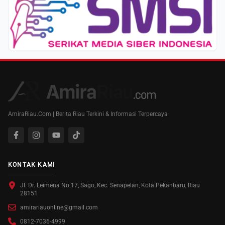
AmiraRiau.Com | Berita Riau Terkini & Informasi Terpercaya
KONTAK KAMI
Jl. Dr. Leimena No.17, Sago, Kec. Senapelan, Kota Pekanbaru, Riau
28151
amirariauonline@gmail.com
0812-7036-4999