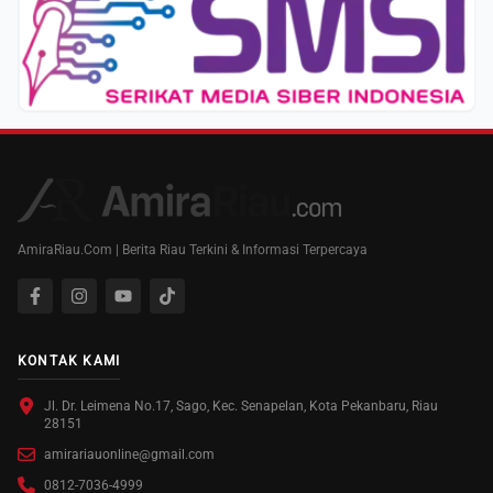
AmiraRiau.Com | Berita Riau Terkini & Informasi Terpercaya
KONTAK KAMI
Jl. Dr. Leimena No.17, Sago, Kec. Senapelan, Kota Pekanbaru, Riau
28151
amirariauonline@gmail.com
0812-7036-4999