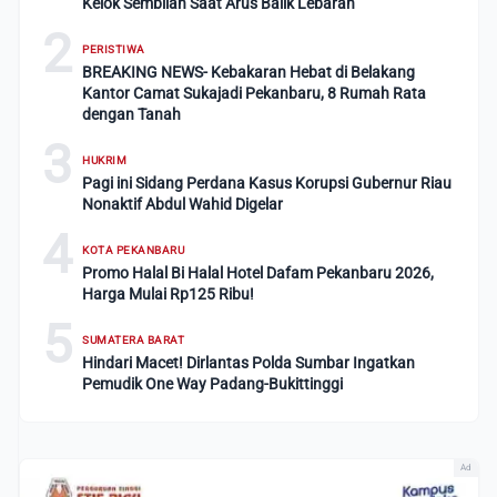
Kelok Sembilan Saat Arus Balik Lebaran
2
PERISTIWA
BREAKING NEWS- Kebakaran Hebat di Belakang
Kantor Camat Sukajadi Pekanbaru, 8 Rumah Rata
dengan Tanah
3
HUKRIM
Pagi ini Sidang Perdana Kasus Korupsi Gubernur Riau
Nonaktif Abdul Wahid Digelar
4
KOTA PEKANBARU
Promo Halal Bi Halal Hotel Dafam Pekanbaru 2026,
Harga Mulai Rp125 Ribu!
5
SUMATERA BARAT
Hindari Macet! Dirlantas Polda Sumbar Ingatkan
Pemudik One Way Padang-Bukittinggi
Ad