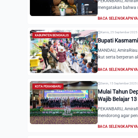
PEKANBARU, AmiraRi
mengatakan bahwa sel
BACA SELENGKAPNYA
Kamis, 25 September 2025 
KABUPATEN BENGKALIS
Bupati Kasmarni
MANDAU, AmiraRiau.c
ikut serta berperan 
BACA SELENGKAPNYA
Senin, 15 September 2025 
KOTA PEKANBARU
Mulai Tahun De
Wajib Belajar 1
PEKANBARU, AmiraRi
mendorong agar pen
BACA SELENGKAPNYA