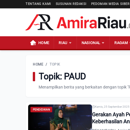
TENTANG KAMI
SUSUNAN REDAKSI
PEDOMAN MEDIA SIBER
HOME
RIAU
NASIONAL
RAGAM
HOME
/
TOPIK
Topik: PAUD
Menampilkan berita yang berkaitan dengan topik "
Kamis, 25 September 2025 
PENDIDIKAN
Gerakan Ayah Pe
Keberhasilan A