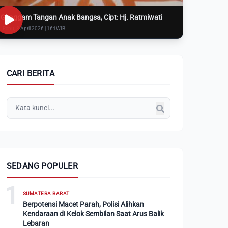
Genggam Tangan Anak Bangsa, Cipt: Hj. Ratmiwati
Rabu, 8 April 2026 | 16:i WIB
CARI BERITA
SEDANG POPULER
1
SUMATERA BARAT
Berpotensi Macet Parah, Polisi Alihkan
Kendaraan di Kelok Sembilan Saat Arus Balik
Lebaran