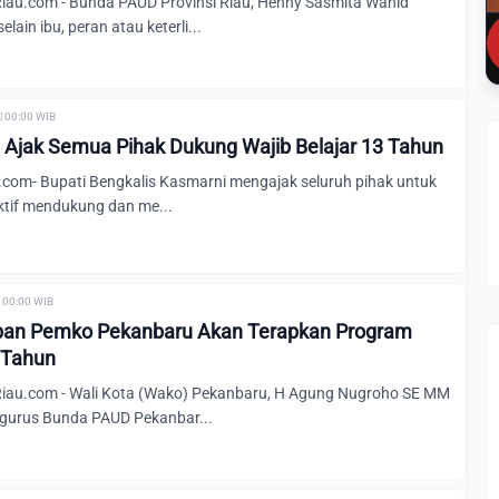
au.com - Bunda PAUD Provinsi Riau, Henny Sasmita Wahid
ain ibu, peran atau keterli...
| 00:00 WIB
 Ajak Semua Pihak Dukung Wajib Belajar 13 Tahun
om- Bupati Bengkalis Kasmarni mengajak seluruh pihak untuk
aktif mendukung dan me...
| 00:00 WIB
pan Pemko Pekanbaru Akan Terapkan Program
3 Tahun
au.com - Wali Kota (Wako) Pekanbaru, H Agung Nugroho SE MM
gurus Bunda PAUD Pekanbar...