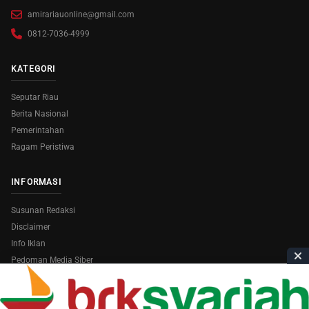
amirariauonline@gmail.com
0812-7036-4999
KATEGORI
Seputar Riau
Berita Nasional
Pemerintahan
Ragam Peristiwa
INFORMASI
Susunan Redaksi
Disclaimer
Info Iklan
Pedoman Media Siber