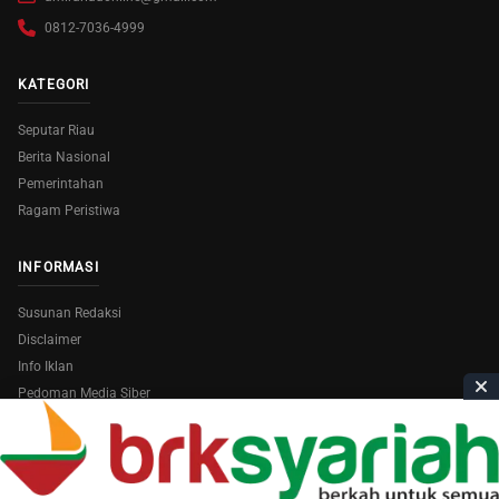
0812-7036-4999
KATEGORI
Seputar Riau
Berita Nasional
Pemerintahan
Ragam Peristiwa
INFORMASI
Susunan Redaksi
Disclaimer
Info Iklan
Pedoman Media Siber
Copyright © 2026
AmiraRiau.com
. All Rights Reserved.