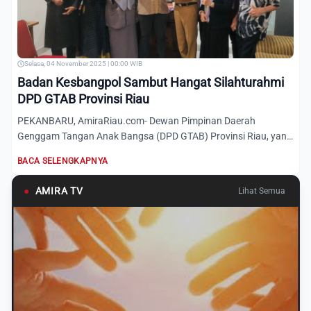
Selasa, 04 November 2025 | 00:00 WIB
Badan Kesbangpol Sambut Hangat Silahturahmi
DPD GTAB Provinsi Riau
PEKANBARU, AmiraRiau.com- Dewan Pimpinan Daerah
Genggam Tangan Anak Bangsa (DPD GTAB) Provinsi Riau, yang
dipimpin oleh...
BACA SELENGKAPNYA
●
AMIRA TV
Lihat Semua