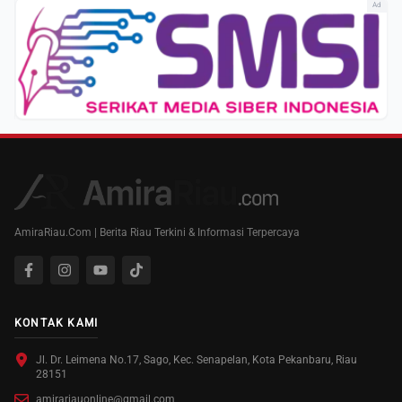
Ad
AmiraRiau.Com | Berita Riau Terkini & Informasi Terpercaya
KONTAK KAMI
Jl. Dr. Leimena No.17, Sago, Kec. Senapelan, Kota Pekanbaru, Riau
28151
amirariauonline@gmail.com