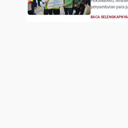
PEKANBARU, AmiraRi
penyambutan para jua
BACA SELENGKAPNYA