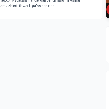
au.com- Suasana hangat dan penuh haru mewarnai
ra Seleksi Tilawatil Qur’an dan Had...