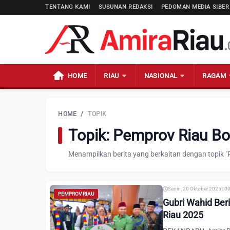
TENTANG KAMI
SUSUNAN REDAKSI
PEDOMAN MEDIA SIBER
HOME
RIAU
NASIONAL
RAGAM
HOME
/
TOPIK
Topik: Pemprov Riau B
Menampilkan berita yang berkaitan dengan topik 
Senin, 20 Oktober 2025 | 0
PEMPROV RIAU
Gubri Wahid Ber
Riau 2025