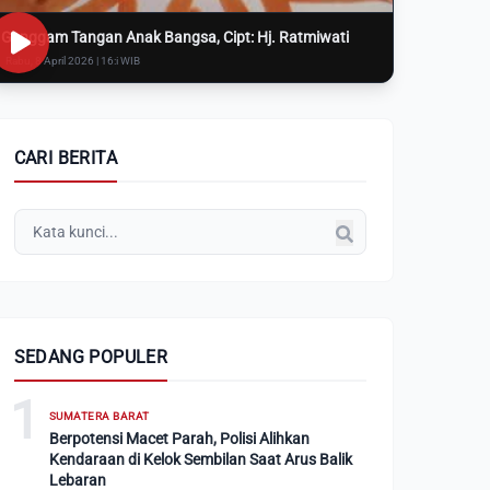
Genggam Tangan Anak Bangsa, Cipt: Hj. Ratmiwati
Rabu, 8 April 2026 | 16:i WIB
CARI BERITA
SEDANG POPULER
1
SUMATERA BARAT
Berpotensi Macet Parah, Polisi Alihkan
Kendaraan di Kelok Sembilan Saat Arus Balik
Lebaran