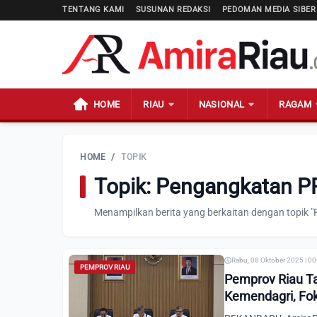
TENTANG KAMI
SUSUNAN REDAKSI
PEDOMAN MEDIA SIBER
HOME
RIAU
NASIONAL
RAGAM
HOME
/
TOPIK
Topik: Pengangkatan P
Menampilkan berita yang berkaitan dengan topik
Rabu, 08 Oktober 2025 | 0
PEMPROV RIAU
Pemprov Riau T
Kemendagri, Fo