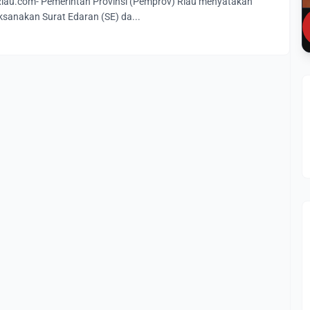
au.com- Pemerintah Provinsi (Pemprov) Riau menyatakan
sanakan Surat Edaran (SE) da...