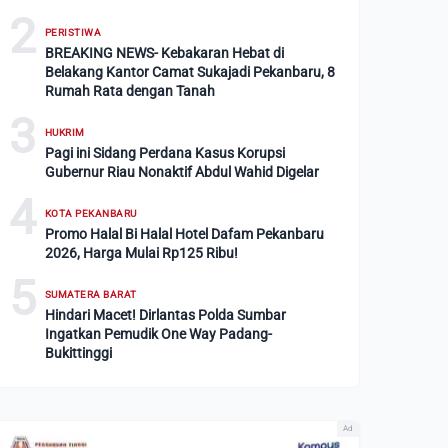
2
PERISTIWA
BREAKING NEWS- Kebakaran Hebat di
Belakang Kantor Camat Sukajadi Pekanbaru, 8
Rumah Rata dengan Tanah
3
HUKRIM
Pagi ini Sidang Perdana Kasus Korupsi
Gubernur Riau Nonaktif Abdul Wahid Digelar
4
KOTA PEKANBARU
Promo Halal Bi Halal Hotel Dafam Pekanbaru
2026, Harga Mulai Rp125 Ribu!
5
SUMATERA BARAT
Hindari Macet! Dirlantas Polda Sumbar
Ingatkan Pemudik One Way Padang-
Bukittinggi
Ad