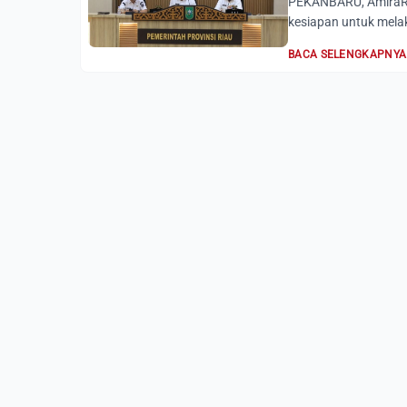
PEKANBARU, AmiraRi
kesiapan untuk melak
BACA SELENGKAPNYA