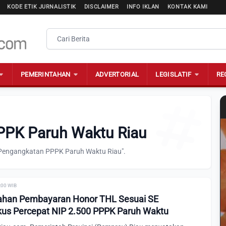
KODE ETIK JURNALISTIK
DISCLAIMER
INFO IKLAN
KONTAK KAMI
PEMERINTAHAN
ADVERTORIAL
LEGISLATIF
RE
PPK Paruh Waktu Riau
 "Pengangkatan PPPK Paruh Waktu Riau".
0:00 WIB
ahan Pembayaran Honor THL Sesuai SE
kus Percepat NIP 2.500 PPPK Paruh Waktu