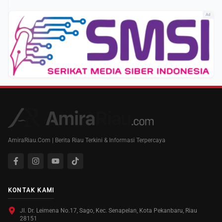
Ad
AmiraRiau.Com | Berita Riau Terkini & Informasi Terpercaya
KONTAK KAMI
Jl. Dr. Leimena No.17, Sago, Kec. Senapelan, Kota Pekanbaru, Riau
28151