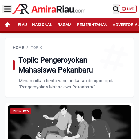
LIVE
RIAU
NASIONAL
RAGAM
PEMERINTAHAN
ADVERTORIA
HOME
/
TOPIK
Topik: Pengeroyokan
Mahasiswa Pekanbaru
Menampilkan berita yang berkaitan dengan topik
"Pengeroyokan Mahasiswa Pekanbaru".
PERISTIWA