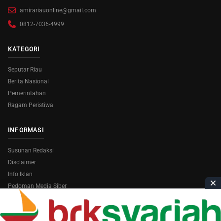
amirariauonline@gmail.com
0812-7036-4999
KATEGORI
Seputar Riau
Berita Nasional
Pemerintahan
Ragam Peristiwa
INFORMASI
Susunan Redaksi
Disclaimer
Info Iklan
Pedoman Media Siber