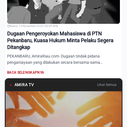
Kamis, 13 November 2025 | 00:00 WIB
Dugaan Pengeroyokan Mahasiswa di PTN
Pekanbaru, Kuasa Hukum Minta Pelaku Segera
Ditangkap
PEKANBARU, AmiraRiau.com- Dugaan tindak pidana
penganiayaan yang dilakukan secara bersama-sama
(pengeroyokan) terjadi di...
BACA SELENGKAPNYA
●
AMIRA TV
Lihat Semua