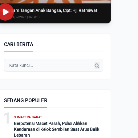
Genggam Tangan Anak Bangsa, Cipt: Hj. Ratmiwati
Rabu, 8 April 2026 | 16:i WIB
CARI BERITA
SEDANG POPULER
1
SUMATERA BARAT
Berpotensi Macet Parah, Polisi Alihkan
Kendaraan di Kelok Sembilan Saat Arus Balik
Lebaran