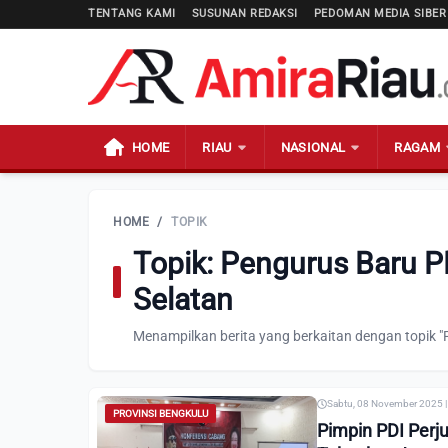
TENTANG KAMI
SUSUNAN REDAKSI
PEDOMAN MEDIA SIBER
HOME
RIAU
NASIONAL
RAGAM
HOME
/
TOPIK
Topik: Pengurus Baru P
Selatan
Menampilkan berita yang berkaitan dengan topik "
Sabtu, 08 November 2025 |
PROVINSI BENGKULU
Pimpin PDI Per