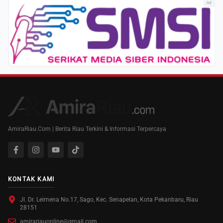
Ad
AmiraRiau.Com | Berita Riau Terkini & Informasi Terpercaya
KONTAK KAMI
Jl. Dr. Leimena No.17, Sago, Kec. Senapelan, Kota Pekanbaru, Riau
28151
amirariauonline@gmail.com