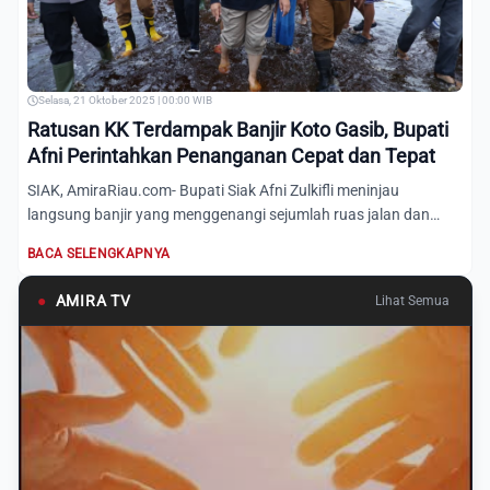
Selasa, 21 Oktober 2025 | 00:00 WIB
Ratusan KK Terdampak Banjir Koto Gasib, Bupati
Afni Perintahkan Penanganan Cepat dan Tepat
SIAK, AmiraRiau.com- Bupati Siak Afni Zulkifli meninjau
langsung banjir yang menggenangi sejumlah ruas jalan dan
ratusan...
BACA SELENGKAPNYA
●
AMIRA TV
Lihat Semua