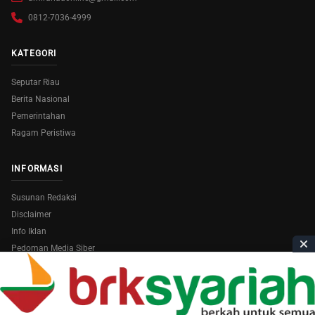
0812-7036-4999
KATEGORI
Seputar Riau
Berita Nasional
Pemerintahan
Ragam Peristiwa
INFORMASI
Susunan Redaksi
Disclaimer
Info Iklan
Pedoman Media Siber
Copyright © 2026
AmiraRiau.com
. All Rights Reserved.