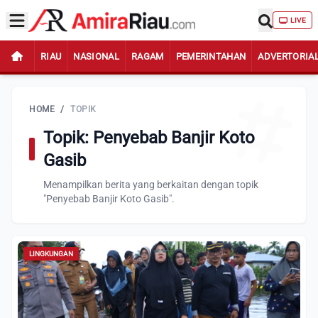
LIVE
RIAU
NASIONAL
RAGAM
PEMERINTAHAN
ADVERTORIA
HOME
/
TOPIK
Topik: Penyebab Banjir Koto
Gasib
Menampilkan berita yang berkaitan dengan topik
"Penyebab Banjir Koto Gasib".
LINGKUNGAN