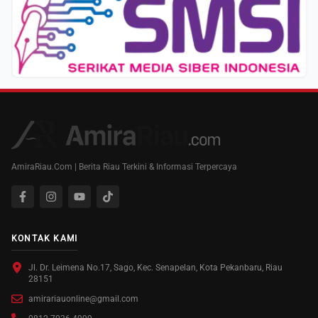
AmiraRiau.Com | Berita Riau Terkini & Informasi Terpercaya
KONTAK KAMI
Jl. Dr. Leimena No.17, Sago, Kec. Senapelan, Kota Pekanbaru, Riau
28151
amirariauonline@gmail.com