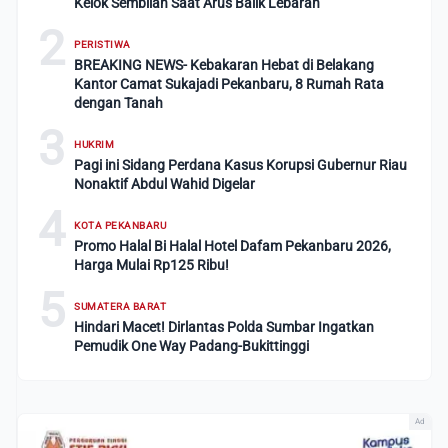
Kelok Sembilan Saat Arus Balik Lebaran
2
PERISTIWA
BREAKING NEWS- Kebakaran Hebat di Belakang
Kantor Camat Sukajadi Pekanbaru, 8 Rumah Rata
dengan Tanah
3
HUKRIM
Pagi ini Sidang Perdana Kasus Korupsi Gubernur Riau
Nonaktif Abdul Wahid Digelar
4
KOTA PEKANBARU
Promo Halal Bi Halal Hotel Dafam Pekanbaru 2026,
Harga Mulai Rp125 Ribu!
5
SUMATERA BARAT
Hindari Macet! Dirlantas Polda Sumbar Ingatkan
Pemudik One Way Padang-Bukittinggi
Ad