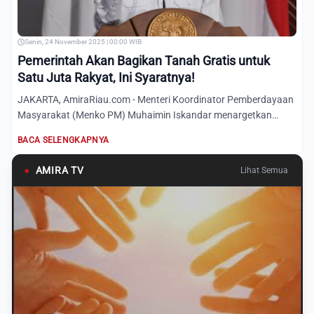
Senin, 24 November 2025 | 00:00 WIB
Pemerintah Akan Bagikan Tanah Gratis untuk
Satu Juta Rakyat, Ini Syaratnya!
JAKARTA, AmiraRiau.com - Menteri Koordinator Pemberdayaan
Masyarakat (Menko PM) Muhaimin Iskandar menargetkan
sebanyak s...
BACA SELENGKAPNYA
●
AMIRA TV
Lihat Semua