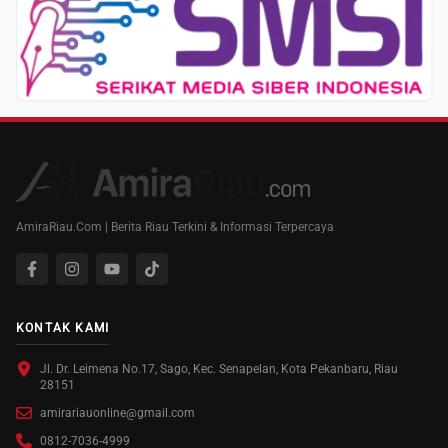
AmiraRiau.Com | Berita Riau Terkini & Informasi Terpercaya
KONTAK KAMI
Jl. Dr. Leimena No.17, Sago, Kec. Senapelan, Kota Pekanbaru, Riau
28151
amirariauonline@gmail.com
0812-7036-4999