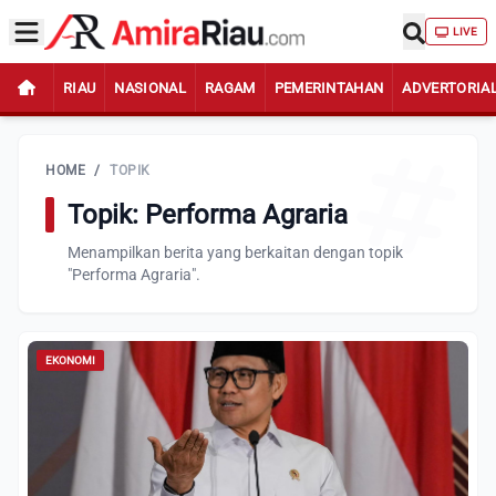
LIVE
RIAU
NASIONAL
RAGAM
PEMERINTAHAN
ADVERTORIA
HOME
/
TOPIK
Topik: Performa Agraria
Menampilkan berita yang berkaitan dengan topik
"Performa Agraria".
EKONOMI