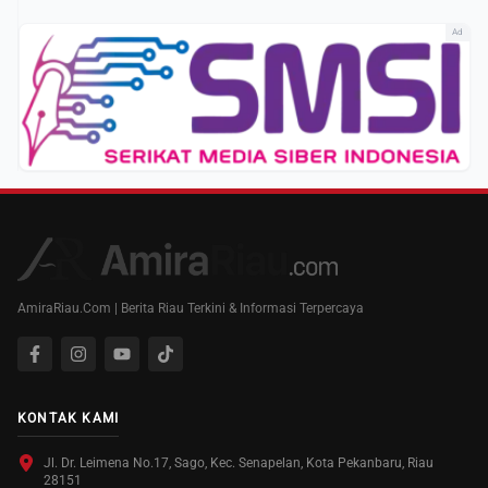
Ad
AmiraRiau.Com | Berita Riau Terkini & Informasi Terpercaya
KONTAK KAMI
Jl. Dr. Leimena No.17, Sago, Kec. Senapelan, Kota Pekanbaru, Riau
28151