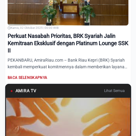
Kamis, 02 Oktober 2025 | 00:00 WIB
Perkuat Nasabah Prioritas, BRK Syariah Jalin
Kemitraan Eksklusif dengan Platinum Lounge SSK
II
PEKANBARU, AmiraRiau.com – Bank Riau Kepri (BRK) Syariah
kembali memperkuat komitmennya dalam memberikan layanan
terbaik...
BACA SELENGKAPNYA
●
AMIRA TV
Lihat Semua