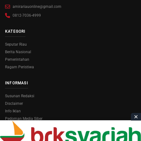
amirariauonline@gmail.com
0812-7036-4999
KATEGORI
Seputar Riau
Berita Nasional
Pemerintahan
Ragam Peristiwa
INFORMASI
Susunan Redaksi
Disclaimer
Info Iklan
Pedoman Media Siber