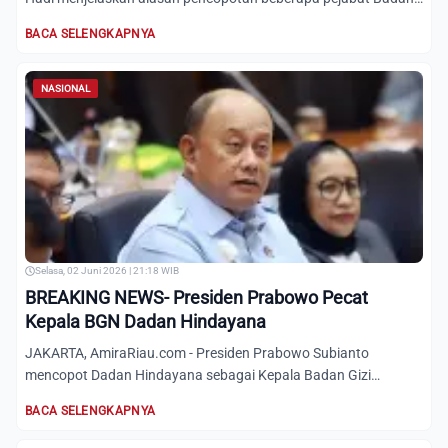
Gi...
BACA SELENGKAPNYA
NASIONAL
Selasa, 02 Juni 2026 | 21:18 WIB
BREAKING NEWS- Presiden Prabowo Pecat
Kepala BGN Dadan Hindayana
JAKARTA, AmiraRiau.com - Presiden Prabowo Subianto
mencopot Dadan Hindayana sebagai Kepala Badan Gizi
Nasional (BGN), di...
BACA SELENGKAPNYA