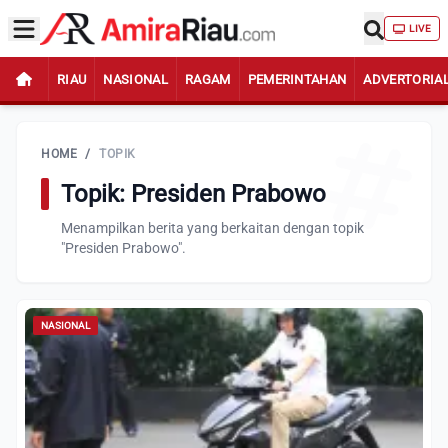
LIVE
RIAU
NASIONAL
RAGAM
PEMERINTAHAN
ADVERTORIA
HOME
/
TOPIK
Topik: Presiden Prabowo
Menampilkan berita yang berkaitan dengan topik
"Presiden Prabowo".
NASIONAL