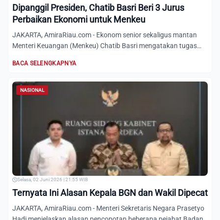
Dipanggil Presiden, Chatib Basri Beri 3 Jurus
Perbaikan Ekonomi untuk Menkeu
JAKARTA, AmiraRiau.com - Ekonom senior sekaligus mantan
Menteri Keuangan (Menkeu) Chatib Basri mengatakan tugas
menkeu d...
BACA SELENGKAPNYA
NASIONAL
Selasa, 02 Juni 2026 | 21:55 WIB
Ternyata Ini Alasan Kepala BGN dan Wakil Dipecat
JAKARTA, AmiraRiau.com - Menteri Sekretaris Negara Prasetyo
Hadi menjelaskan alasan pencopotan beberapa pejabat Badan