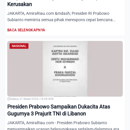
Kerusakan
JAKARTA, AmiraRiau.com &mdash; Presiden RI Prabowo
Subianto meminta semua pihak merespons cepat bencana
gempa bumi magni...
BACA SELENGKAPNYA
NASIONAL
Selasa, 31 Maret 2026 | 18:58 WIB
Presiden Prabowo Sampaikan Dukacita Atas
Gugurnya 3 Prajurit TNI di Libanon
JAKARTA, AmiraRiau.com - Presiden Prabowo Subianto
menyampaikan ucapan belasungkawa sedalam-dalamnya atas