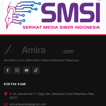
Ad
AmiraRiau.Com | Berita Riau Terkini & Informasi Terpercaya
KONTAK KAMI
Jl. Dr. Leimena No.17, Sago, Kec. Senapelan, Kota Pekanbaru, Riau
28151
amirariauonline@gmail.com