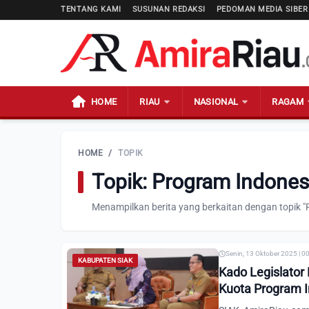
TENTANG KAMI
SUSUNAN REDAKSI
PEDOMAN MEDIA SIBER
HOME
RIAU
NASIONAL
RAGAM
HOME
/
TOPIK
Topik: Program Indonesi
Menampilkan berita yang berkaitan dengan topik "P
Senin, 13 Oktober 2025 | 0
KABUPATEN SIAK
Kado Legislator 
Kuota Program I