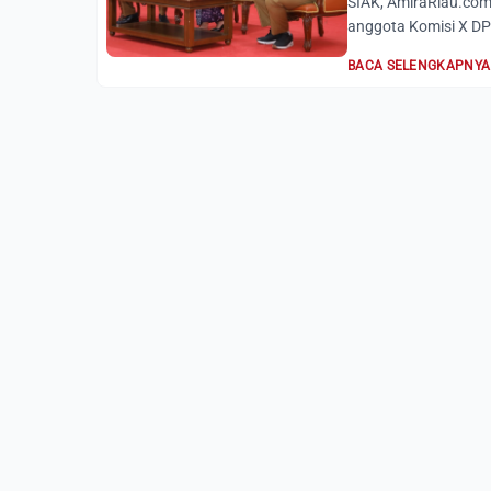
SIAK, AmiraRiau.co
anggota Komisi X DPR 
BACA SELENGKAPNYA