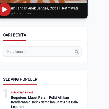
Genggam Tangan Anak Bangsa, Cipt: Hj. Ratmiwati
Rabu, 8 April 2026 | 16:i WIB
CARI BERITA
SEDANG POPULER
1
SUMATERA BARAT
Berpotensi Macet Parah, Polisi Alihkan
Kendaraan di Kelok Sembilan Saat Arus Balik
Lebaran