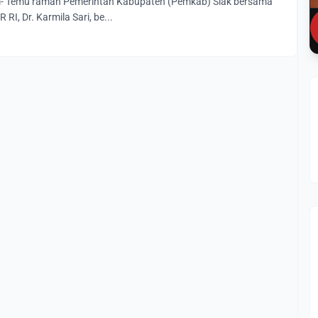
m- Temu ramah Pemerintah Kabupaten (Pemkab) Siak bersama
RI, Dr. Karmila Sari, be...