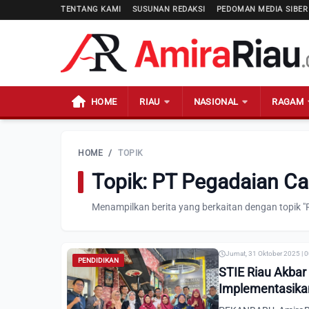
TENTANG KAMI
SUSUNAN REDAKSI
PEDOMAN MEDIA SIBER
HOME
RIAU
NASIONAL
RAGAM
HOME
/
TOPIK
Topik: PT Pegadaian C
Menampilkan berita yang berkaitan dengan topik 
Jumat, 31 Oktober 2025 | 
PENDIDIKAN
STIE Riau Akbar
Implementasikan