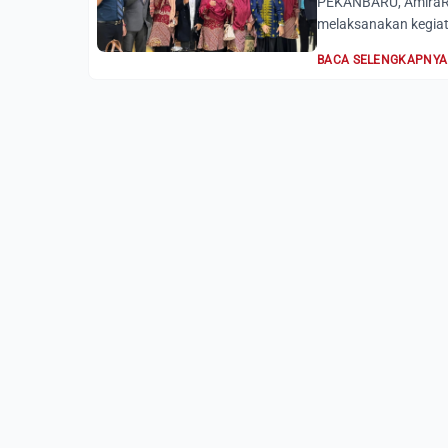
PEKANBARU, AmiraRia
melaksanakan kegiat
BACA SELENGKAPNYA