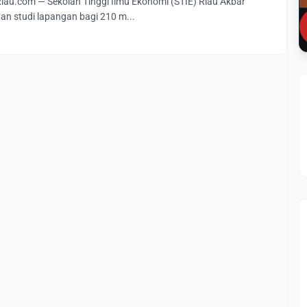
u.com — Sekolah Tinggi Ilmu Ekonomi (STIE) Riau Akbar
an studi lapangan bagi 210 m...