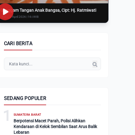
Genggam Tangan Anak Bangsa, Cipt: Hj. Ratmiwati
Rabu, 8 April 2026 | 16:i WIB
CARI BERITA
SEDANG POPULER
1
SUMATERA BARAT
Berpotensi Macet Parah, Polisi Alihkan
Kendaraan di Kelok Sembilan Saat Arus Balik
Lebaran