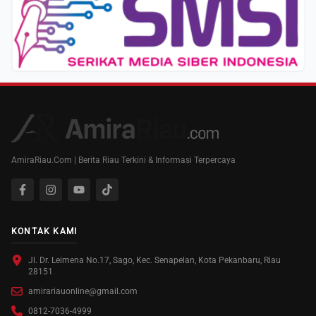
AmiraRiau.Com | Berita Riau Terkini & Informasi Terpercaya
KONTAK KAMI
Jl. Dr. Leimena No.17, Sago, Kec. Senapelan, Kota Pekanbaru, Riau
28151
amirariauonline@gmail.com
0812-7036-4999