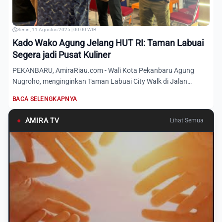
Senin, 11 Agustus 2025 | 00:00 WIB
Kado Wako Agung Jelang HUT RI: Taman Labuai
Segera jadi Pusat Kuliner
PEKANBARU, AmiraRiau.com - Wali Kota Pekanbaru Agung
Nugroho, menginginkan Taman Labuai City Walk di Jalan
Jenderal Sudi...
BACA SELENGKAPNYA
●
AMIRA TV
Lihat Semua