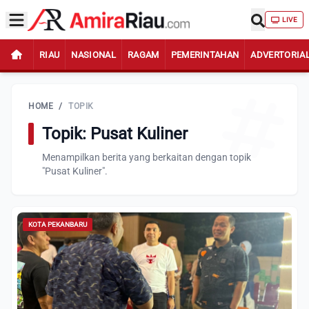
LIVE
RIAU
NASIONAL
RAGAM
PEMERINTAHAN
ADVERTORIA
HOME
/
TOPIK
Topik: Pusat Kuliner
Menampilkan berita yang berkaitan dengan topik
"Pusat Kuliner".
KOTA PEKANBARU