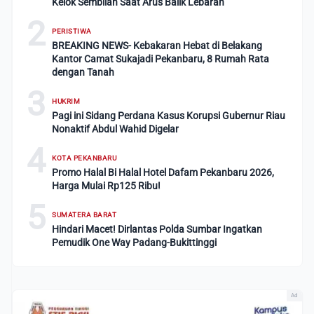
Kelok Sembilan Saat Arus Balik Lebaran
2
PERISTIWA
BREAKING NEWS- Kebakaran Hebat di Belakang
Kantor Camat Sukajadi Pekanbaru, 8 Rumah Rata
dengan Tanah
3
HUKRIM
Pagi ini Sidang Perdana Kasus Korupsi Gubernur Riau
Nonaktif Abdul Wahid Digelar
4
KOTA PEKANBARU
Promo Halal Bi Halal Hotel Dafam Pekanbaru 2026,
Harga Mulai Rp125 Ribu!
5
SUMATERA BARAT
Hindari Macet! Dirlantas Polda Sumbar Ingatkan
Pemudik One Way Padang-Bukittinggi
Ad