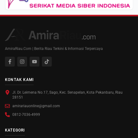
AmiraRiau.Com | Berita Riau Terkini & Informasi Terpercaya
KONTAK KAMI
Jl. Dr. Leimena No.17, Sago, Kec. Senapelan, Kota Pekanbaru, Riau
28151
amirariauonline@gmail.com
0812-7036-4999
KATEGORI