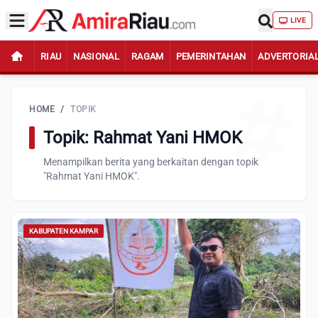
LIVE
RIAU
NASIONAL
RAGAM
PEMERINTAHAN
ADVERTORIA
HOME
/
TOPIK
Topik: Rahmat Yani HMOK
Menampilkan berita yang berkaitan dengan topik
"Rahmat Yani HMOK".
KABUPATEN KAMPAR