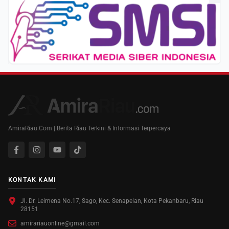
AmiraRiau.Com | Berita Riau Terkini & Informasi Terpercaya
KONTAK KAMI
Jl. Dr. Leimena No.17, Sago, Kec. Senapelan, Kota Pekanbaru, Riau
28151
amirariauonline@gmail.com