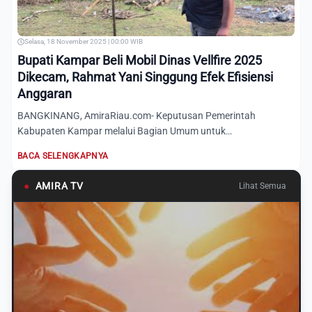
Selasa, 18 November 2025 | 00:00 WIB
Bupati Kampar Beli Mobil Dinas Vellfire 2025
Dikecam, Rahmat Yani Singgung Efek Efisiensi
Anggaran
BANGKINANG, AmiraRiau.com- Keputusan Pemerintah
Kabupaten Kampar melalui Bagian Umum untuk
menganggarkan pembelian mobil...
BACA SELENGKAPNYA
●
AMIRA TV
Lihat Semua