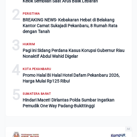
Kelok Sembilan Saat Arus Balik Lebaran
2
PERISTIWA
BREAKING NEWS- Kebakaran Hebat di Belakang
Kantor Camat Sukajadi Pekanbaru, 8 Rumah Rata
dengan Tanah
3
HUKRIM
Pagi ini Sidang Perdana Kasus Korupsi Gubernur Riau
Nonaktif Abdul Wahid Digelar
4
KOTA PEKANBARU
Promo Halal Bi Halal Hotel Dafam Pekanbaru 2026,
Harga Mulai Rp125 Ribu!
5
SUMATERA BARAT
Hindari Macet! Dirlantas Polda Sumbar Ingatkan
Pemudik One Way Padang-Bukittinggi
Ad