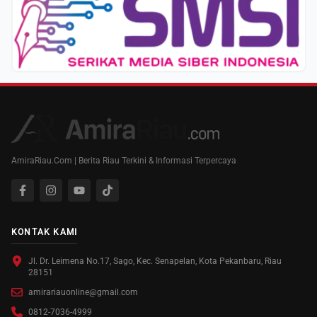
AmiraRiau.Com | Berita Riau Terkini & Informasi Terpercaya
KONTAK KAMI
Jl. Dr. Leimena No.17, Sago, Kec. Senapelan, Kota Pekanbaru, Riau
28151
amirariauonline@gmail.com
0812-7036-4999