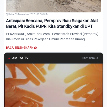
Rabu, 03 Desember 2025 | 00:00 WIB
Antisipasi Bencana, Pemprov Riau Siagakan Alat
Berat, Plt Kadis PUPR: Kita Standbykan di UPT
PEKANBARU, AmiraRiau.com - Pemerintah Provinsi (Pemprov)
Riau melalui Dinas Pekerjaan Umum Penataan Ruang,
Perumahan Kaw...
BACA SELENGKAPNYA
●
AMIRA TV
Lihat Semua