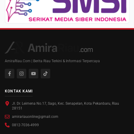
AmiraRiau.Com | Berita Riau Terkini & Informasi Terpercaya
KONTAK KAMI
Jl. Dr. Leimena No.17, Sago, Kec. Senapelan, Kota Pekanbaru, Riau
28151
amirariauonline@gmail.com
0812-7036-4999