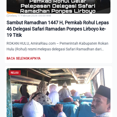
Selasa, 17 Februari 2026 | 00:00 WIB
Sambut Ramadhan 1447 H, Pemkab Rohul Lepas
46 Delegasi Safari Ramadan Ponpes Lirboyo ke-
19 Titik
ROKAN HULU, AmiraRiau.com – Pemerintah Kabupaten Rokan
Hulu (Rohul) resmi melepas delegasi Safari Ramadhan dari
Pondok P...
BACA SELENGKAPNYA
RELIGI