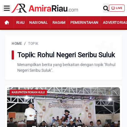
LIVE
RIAU
NASIONAL
RAGAM
PEMERINTAHAN
ADVERTORIA
HOME
/
TOPIK
Topik: Rohul Negeri Seribu Suluk
Menampilkan berita yang berkaitan dengan topik "Rohul
Negeri Seribu Suluk".
KABUPATEN ROKAN HULU