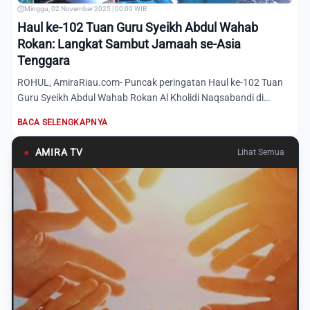
Minggu, 02 November 2025 | 00:00 WIB
Haul ke-102 Tuan Guru Syeikh Abdul Wahab
Rokan: Langkat Sambut Jamaah se-Asia
Tenggara
ROHUL, AmiraRiau.com- Puncak peringatan Haul ke-102 Tuan
Guru Syeikh Abdul Wahab Rokan Al Kholidi Naqsabandi di
Madrasya...
BACA SELENGKAPNYA
●
AMIRA TV
Lihat Semua