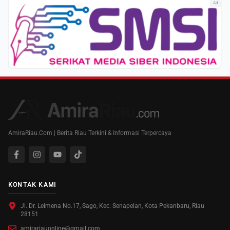
Ad
AmiraRiau.Com | Berita Riau Terkini & Informasi Terpercaya
KONTAK KAMI
Jl. Dr. Leimena No.17, Sago, Kec. Senapelan, Kota Pekanbaru, Riau
28151
amirariauonline@gmail.com