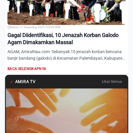
Kamis, 11 Desember 2025 | 00:00 WIB
Gagal Diidentifikasi, 10 Jenazah Korban Galodo
Agam Dimakamkan Massal
AGAM, AmiraRiau.com- Sebanyak 10 jenazah korban bencana
banjir bandang (galodo) di Kecamatan Palembayan, Kabupaten
Agam,...
BACA SELENGKAPNYA
●
AMIRA TV
Lihat Semua