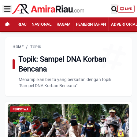
LIVE
RIAU
NASIONAL
RAGAM
PEMERINTAHAN
ADVERTORIA
HOME
/
TOPIK
Topik: Sampel DNA Korban
Bencana
Menampilkan berita yang berkaitan dengan topik
"Sampel DNA Korban Bencana".
PERISTIWA