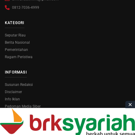
0812-7036-4999
KATEGORI
Seputar Riau
Berita Nasional
Pemerintahan
Ragam Peristiwa
INFORMASI
Susunan Redaksi
Disclaimer
Info Iklan
Pedoman Media Siber
Copyright © 2026
AmiraRiau.com
. All Rights Reserved.