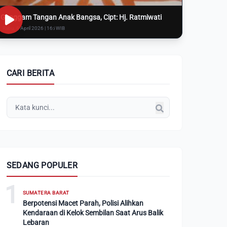
Genggam Tangan Anak Bangsa, Cipt: Hj. Ratmiwati
Rabu, 8 April 2026 | 16:i WIB
CARI BERITA
SEDANG POPULER
1
SUMATERA BARAT
Berpotensi Macet Parah, Polisi Alihkan
Kendaraan di Kelok Sembilan Saat Arus Balik
Lebaran