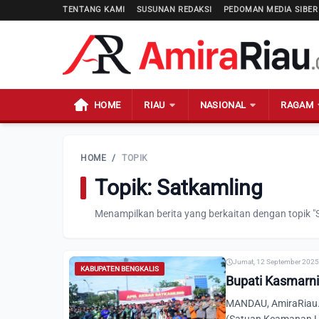
TENTANG KAMI
SUSUNAN REDAKSI
PEDOMAN MEDIA SIBER
HOME
RIAU
NASIONAL
RAGAM
HOME
/
TOPIK
Topik: Satkamling
Menampilkan berita yang berkaitan dengan topik "
Jumat, 12 September 2025 
KABUPATEN BENGKALIS
Bupati Kasmarni
MANDAU, AmiraRiau.