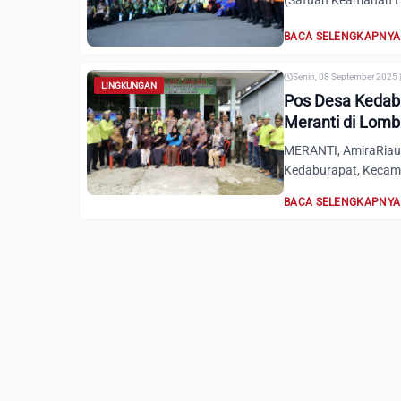
(Satuan Keamanan Li
BACA SELENGKAPNYA
Senin, 08 September 2025 
LINGKUNGAN
Pos Desa Kedabu
Meranti di Lomb
MERANTI, AmiraRiau
Kedaburapat, Kecama
BACA SELENGKAPNYA