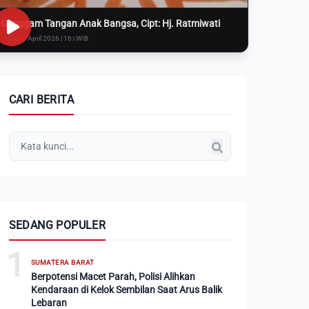
Genggam Tangan Anak Bangsa, Cipt: Hj. Ratmiwati
Rabu, 8 April 2026 | 16:i WIB
CARI BERITA
SEDANG POPULER
1
SUMATERA BARAT
Berpotensi Macet Parah, Polisi Alihkan
Kendaraan di Kelok Sembilan Saat Arus Balik
Lebaran