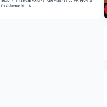
u.com- Tim Satuan Polisi Pamong Praja (Satpol PP) Provinsi
 Plt Gubernur Riau, S...