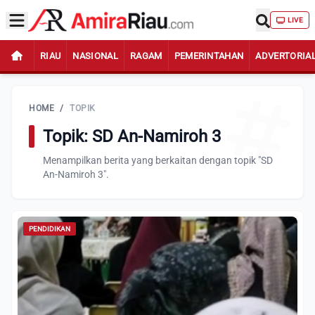
LIVE
RIAU
NASIONAL
RAGAM
PEMERINTAHAN
ADVERTORIA
HOME
/
TOPIK
Topik: SD An-Namiroh 3
Menampilkan berita yang berkaitan dengan topik "SD
An-Namiroh 3".
PENDIDIKAN