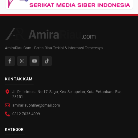
AmiraRiau.Com | Berita Riau Terkini & Informasi Terpercaya
KONTAK KAMI
Jl. Dr. Leimena No.17, Sago, Kec. Senapelan, Kota Pekanbaru, Riau
28151
amirariauonline@gmail.com
0812-7036-4999
KATEGORI