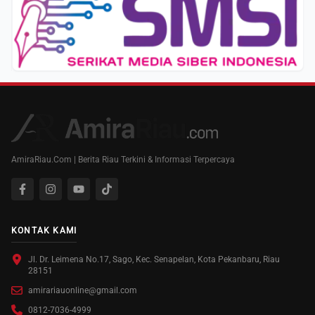
AmiraRiau.Com | Berita Riau Terkini & Informasi Terpercaya
KONTAK KAMI
Jl. Dr. Leimena No.17, Sago, Kec. Senapelan, Kota Pekanbaru, Riau
28151
amirariauonline@gmail.com
0812-7036-4999