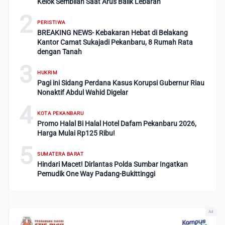
Kelok Sembilan Saat Arus Balik Lebaran
2
PERISTIWA
BREAKING NEWS- Kebakaran Hebat di Belakang
Kantor Camat Sukajadi Pekanbaru, 8 Rumah Rata
dengan Tanah
3
HUKRIM
Pagi ini Sidang Perdana Kasus Korupsi Gubernur Riau
Nonaktif Abdul Wahid Digelar
4
KOTA PEKANBARU
Promo Halal Bi Halal Hotel Dafam Pekanbaru 2026,
Harga Mulai Rp125 Ribu!
5
SUMATERA BARAT
Hindari Macet! Dirlantas Polda Sumbar Ingatkan
Pemudik One Way Padang-Bukittinggi
Ad