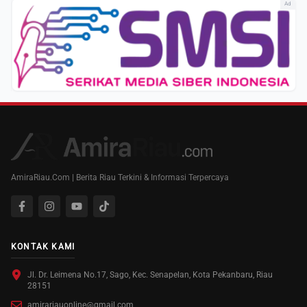
Ad
AmiraRiau.Com | Berita Riau Terkini & Informasi Terpercaya
KONTAK KAMI
Jl. Dr. Leimena No.17, Sago, Kec. Senapelan, Kota Pekanbaru, Riau
28151
amirariauonline@gmail.com