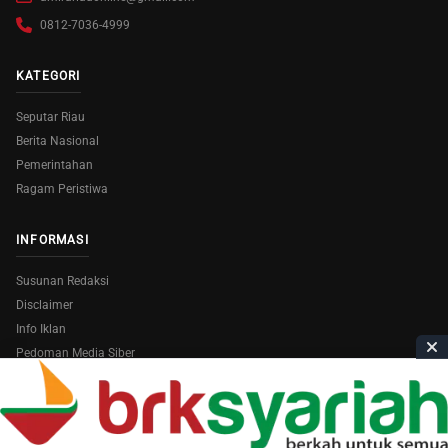
0812-7036-4999
KATEGORI
Seputar Riau
Berita Nasional
Pemerintahan
Ragam Peristiwa
INFORMASI
Susunan Redaksi
Disclaimer
Info Iklan
Pedoman Media Siber
Copyright © 2026
AmiraRiau.com
. All Rights Reserved.